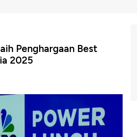
Raih Penghargaan Best
ia 2025
na spin off, Unit Usaha Syariah milik PT Bank Tabungan
iah, sukses meraih penghargaan Best Islamic Bank-
ini diberikan atas kinerja, transformasi, hingga
sional bisnis BTN Syariah.
BC Indonesia (Kamis, 22/05/2025) berikut ini.