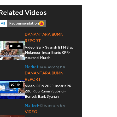
Related Videos
All
Recommendation
DANANTARA BUMN
REPORT
05:46
Video: Bank Syariah BTN Siap
Meluncur, Incar Bisnis KPR-
Asuransi Murah
Market
10 bulan yang lalu
DANANTARA BUMN
REPORT
24:54
Video: BTN 2025: Incar KPR
280 Ribu Rumah Subsidi-
Bentuk Bank Syariah
Market
10 bulan yang lalu
VIDEO