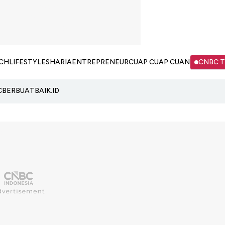
CH
LIFESTYLE
SHARIA
ENTREPRENEUR
CUAP CUAP CUAN
CNBC 
C
BERBUATBAIK.ID