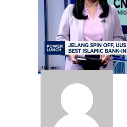
Bagikan:
#uus
#btn syariah
#bank tabungan ne