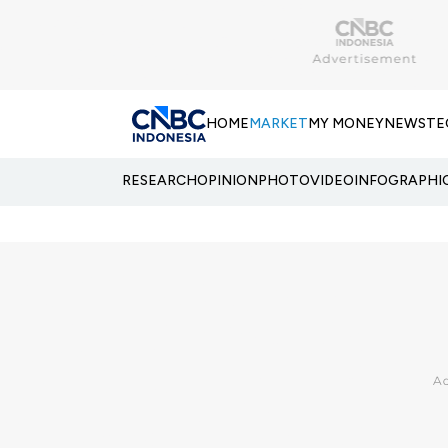
HOME
MARKET
MY MONEY
NEWS
TE
RESEARCH
OPINION
PHOTO
VIDEO
INFOGRAPHI