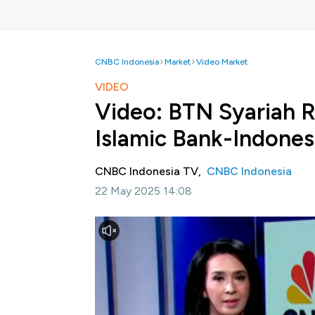
CNBC Indonesia
Market
Video Market
VIDEO
Video: BTN Syariah 
Islamic Bank-Indones
CNBC Indonesia TV,
CNBC Indonesia
22 May 2025 14:08
Jakarta, CNBC Indonesia-
Menjelang renca
Negara (Persero) Tbk (BTN) yakni BTN Syar
Indonesia 2025 dari Euromoney. Penghargaan 
penerapan prinsip keberlanjutan dalam opera
Selengkapnya dalam program Power Lunch CN