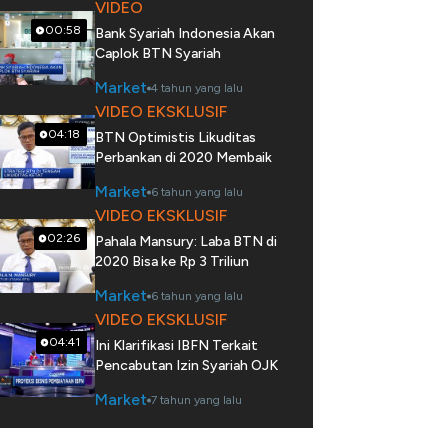
VIDEO
00:58
Bank Syariah Indonesia Akan
Caplok BTN Syariah
Market
4 tahun yang lalu
VIDEO EKSKLUSIF
04:18
BTN Optimistis Likuditas
Perbankan di 2020 Membaik
Market
6 tahun yang lalu
VIDEO EKSKLUSIF
02:26
Pahala Mansury: Laba BTN di
2020 Bisa ke Rp 3 Triliun
Market
6 tahun yang lalu
VIDEO EKSKLUSIF
04:41
Ini Klarifikasi IBFN Terkait
Pencabutan Izin Syariah OJK
Market
7 tahun yang lalu