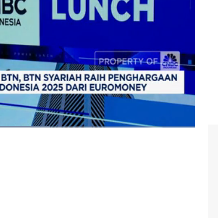
gara
#euromoney