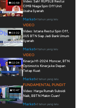
Video: Sah! RUPSLB Restui
00:59
CIMB Niaga Spin Off Unit
Usaha Syariah
Market
1 tahun yang lalu
VIDEO
Video: Istana Restui Spin Off,
03:02
UUS BTN Siap Jadi Bank Umum
Syariah
Market
1 tahun yang lalu
VIDEO
Kinerja H1-2024 Moncer, BTN
02:04
Optimistis Kinerja ke Depan
Tetap Kuat
Market
2 tahun yang lalu
FUNDAMENTAL PUNDIT
10:47
Video: Harga Rumah Subsidi
Naik, BBTN Makin Cuan!
Market
3 tahun yang lalu