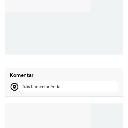
Komentar
Tulis Komentar Anda...