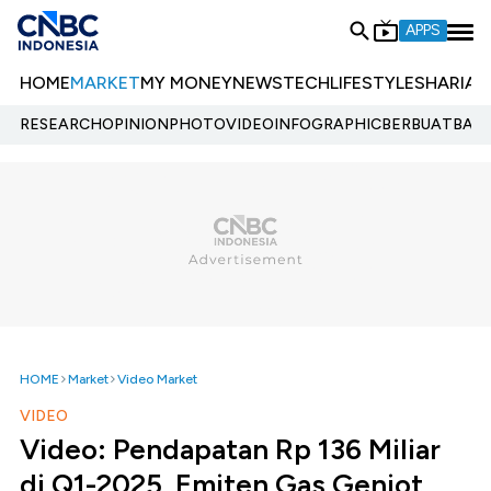
APPS
HOME
MARKET
MY MONEY
NEWS
TECH
LIFESTYLE
SHARIA
E
RESEARCH
OPINION
PHOTO
VIDEO
INFOGRAPHIC
BERBUATBAIK.
HOME
Market
Video Market
VIDEO
Video: Pendapatan Rp 136 Miliar
di Q1-2025, Emiten Gas Genjot