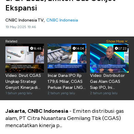
Ekspansi
CNBC Indonesia TV,
CNBC Indonesia
19 May 2025 19:46
Related
Show More
16:48
14:04
07:23
Video: Dirut CGAS
Incar Dana IPO Rp
Video: Distributor
Ungkap Strategi
179,6 Miliar, CGAS
Gas Alam CGAS
Genjot Kinerja di
Perluas Pasar LNG
Siap IPO, Ini
2025
1 tahun yang lalu
Ritel & Biogas
2 tahun yang lalu
Prospek Bisnisnya!
2 tahun yang lalu
Jakarta, CNBC Indonesia
- Emiten distribusi gas
alam, PT Citra Nusantara Gemilang Tbk (CGAS)
mencatatkan kinerja p...