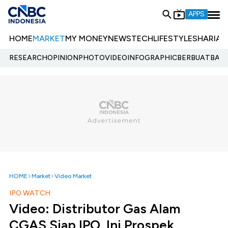
APPS
HOME
MARKET
MY MONEY
NEWS
TECH
LIFESTYLE
SHARIA
E
RESEARCH
OPINION
PHOTO
VIDEO
INFOGRAPHIC
BERBUATBAIK.
HOME
Market
Video Market
IPO WATCH
Video: Distributor Gas Alam
CGAS Siap IPO, Ini Prospek