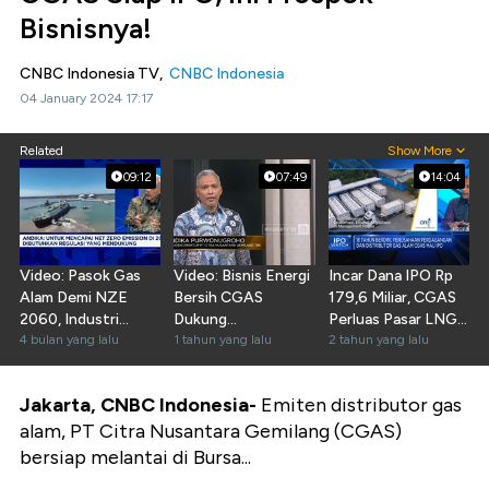
Bisnisnya!
CNBC Indonesia TV,
CNBC Indonesia
04 January 2024 17:17
Related
Show More
09:12
07:49
14:04
Video: Pasok Gas
Video: Bisnis Energi
Incar Dana IPO Rp
Alam Demi NZE
Bersih CGAS
179,6 Miliar, CGAS
2060, Industri
Dukung
Perluas Pasar LNG
Butuh Kemudahan
4 bulan yang lalu
Swasembada Energi
1 tahun yang lalu
Ritel & Biogas
2 tahun yang lalu
Izin
Prabowo
Jakarta, CNBC Indonesia-
Emiten distributor gas
alam, PT Citra Nusantara Gemilang (CGAS)
bersiap melantai di Bursa...