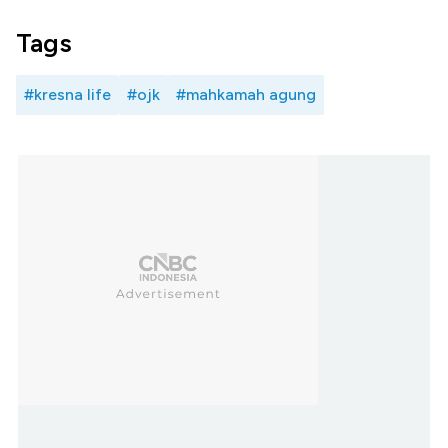
Tags
#kresna life
#ojk
#mahkamah agung