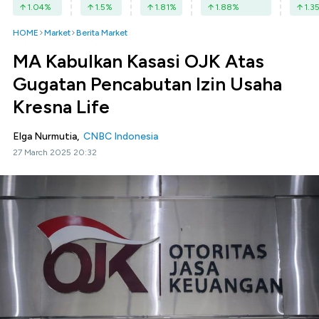
1.04
%
1.5
%
1.81
%
1.88
%
1.3
HOME
Market
Berita Market
MA Kabulkan Kasasi OJK Atas
Gugatan Pencabutan Izin Usaha
Kresna Life
Elga Nurmutia,
CNBC Indonesia
27 March 2025 20:32