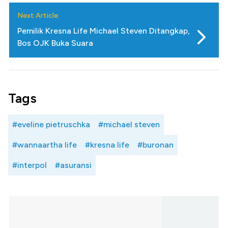
Next Article
Pemilik Kresna Life Michael Steven Ditangkap,
Bos OJK Buka Suara
Tags
#eveline pietruschka
#michael steven
#wannaartha life
#kresna life
#buronan
#interpol
#asuransi