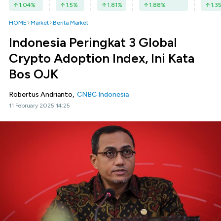
1.04
%
1.5
%
1.81
%
1.88
%
1.3
HOME
Market
Berita Market
Indonesia Peringkat 3 Global
Crypto Adoption Index, Ini Kata
Bos OJK
Robertus Andrianto,
CNBC Indonesia
11 February 2025 14:25