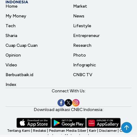
Home
Market
My Money
News
Tech
Lifestyle
Sharia
Entrepreneur
Cuap Cuap Cuan
Research
Opinion
Photo
Video
Infographic
Berbuatbaik.id
CNBC TV
Index
Connect With Us:
Download aplikasi CNBC Indonesia:
Tentang Kami
|
Redaksi
|
Pedoman Media Siber
|
Karir
|
Disclaimer
|
CNBC
Indonesia My Investment