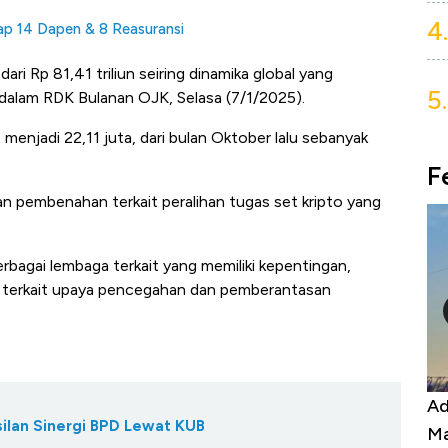
4.
p 14 Dapen & 8 Reasuransi
dari Rp 81,41 triliun seiring dinamika global yang
5.
 dalam RDK Bulanan OJK, Selasa (7/1/2025).
menjadi 22,11 juta, dari bulan Oktober lalu sebanyak
F
n pembenahan terkait peralihan tugas set kripto yang
berbagai lembaga terkait yang memiliki kepentingan,
 terkait upaya pencegahan dan pemberantasan
Kongo Tutup Keran Ekspor, Harga
Ad
ilan Sinergi BPD Lewat KUB
Tembaga Terbang ke Zona Berbahaya
Ma