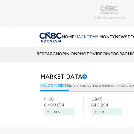
HOME
MARKET
MY MONEY
NEWS
TE
RESEARCH
OPINION
PHOTO
VIDEO
INFOGRAPHI
MARKET DATA
MAJOR INDEXES
INDO-FX
USD-FX
COMMODITIES
BOND
IHSG
LQ45
6,409.654
640.294
1.04
%
1.5
%