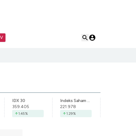
TV
IDX 30
Indeks Saham Syariah Indonesia
359.405
221.978
1.45
%
1.29
%