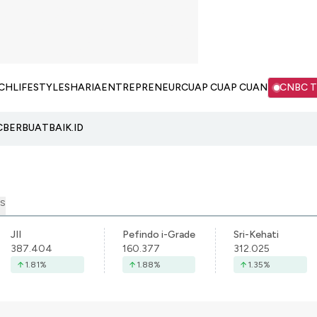
CH
LIFESTYLE
SHARIA
ENTREPRENEUR
CUAP CUAP CUAN
CNBC 
C
BERBUATBAIK.ID
S
JII
Pefindo i-Grade
Sri-Kehati
387.404
160.377
312.025
1.81
%
1.88
%
1.35
%