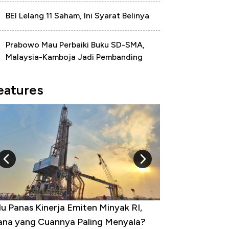
BEI Lelang 11 Saham, Ini Syarat Belinya
Prabowo Mau Perbaiki Buku SD-SMA,
Malaysia-Kamboja Jadi Pembanding
eatures
u Panas Kinerja Emiten Minyak RI,
10 Provinsi den
na yang Cuannya Paling Menyala?
Pengangguran Te