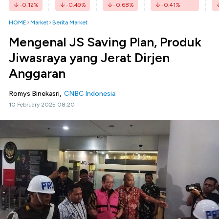
-0.12
%
-0.49
%
-0.68
%
-0.41
%
HOME
Market
Berita Market
Mengenal JS Saving Plan, Produk
Jiwasraya yang Jerat Dirjen
Anggaran
Romys Binekasri,
CNBC Indonesia
10 February 2025 08:20