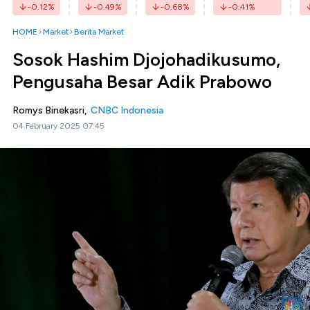
-0.12
%
-0.49
%
-0.68
%
-0.41
%
HOME
Market
Berita Market
Sosok Hashim Djojohadikusumo,
Pengusaha Besar Adik Prabowo
Romys Binekasri,
CNBC Indonesia
04 February 2025 07:45