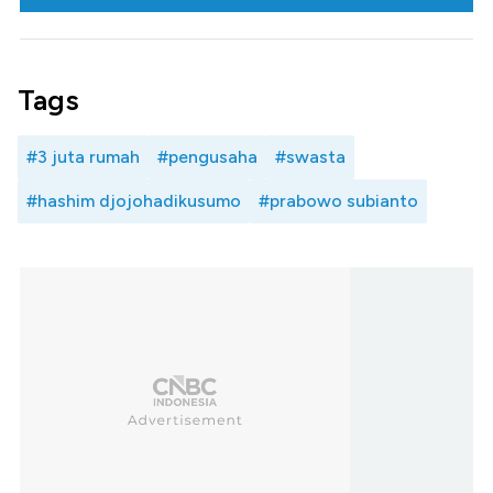
Tags
#3 juta rumah
#pengusaha
#swasta
#hashim djojohadikusumo
#prabowo subianto