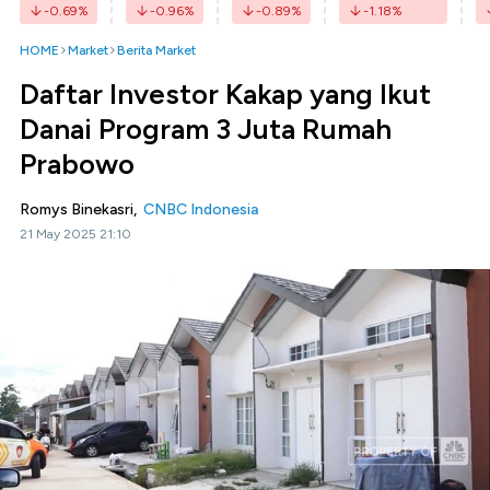
-0.69
%
-0.96
%
-0.89
%
-1.18
%
HOME
Market
Berita Market
Daftar Investor Kakap yang Ikut
Danai Program 3 Juta Rumah
Prabowo
Romys Binekasri,
CNBC Indonesia
21 May 2025 21:10