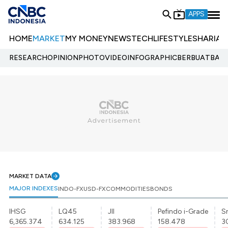
APPS
HOME
MARKET
MY MONEY
NEWS
TECH
LIFESTYLE
SHARIA
E
RESEARCH
OPINION
PHOTO
VIDEO
INFOGRAPHIC
BERBUATBAIK.
MARKET DATA
MAJOR INDEXES
INDO-FX
USD-FX
COMMODITIES
BONDS
IHSG
LQ45
JII
Pefindo i-Grade
Sr
6,365.374
634.125
383.968
158.478
3