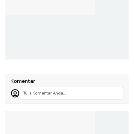
Komentar
Tulis Komentar Anda...