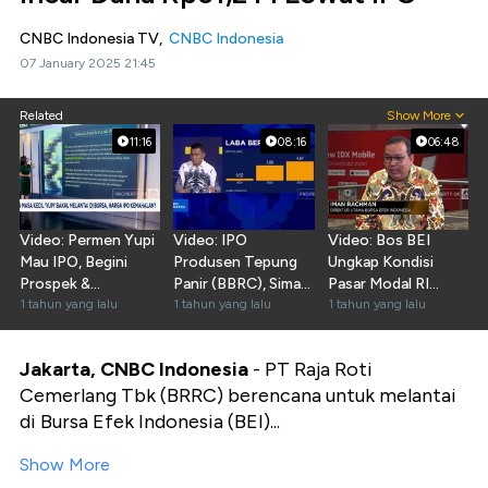
CNBC Indonesia TV,
CNBC Indonesia
07 January 2025 21:45
Related
Show More
11:16
08:16
06:48
Video: Permen Yupi
Video: IPO
Video: Bos BEI
Mau IPO, Begini
Produsen Tepung
Ungkap Kondisi
Prospek &
Panir (BBRC), Simak
Pasar Modal RI
Kinerjanya!
1 tahun yang lalu
Prospeknya!
1 tahun yang lalu
Pasca Pelantikan
1 tahun yang lalu
Presiden
Jakarta, CNBC Indonesia
- PT Raja Roti
Cemerlang Tbk (BRRC) berencana untuk melantai
di Bursa Efek Indonesia (BEI)...
Show More