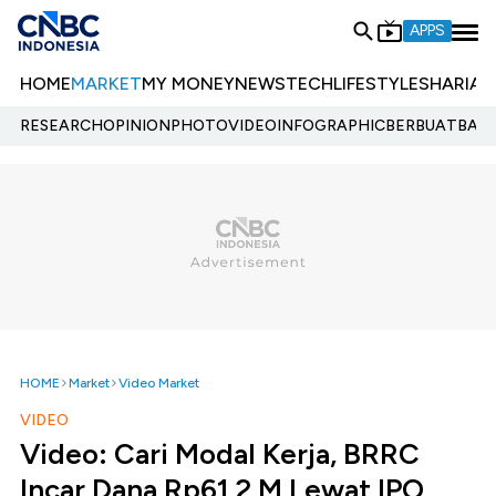
APPS
HOME
MARKET
MY MONEY
NEWS
TECH
LIFESTYLE
SHARIA
E
RESEARCH
OPINION
PHOTO
VIDEO
INFOGRAPHIC
BERBUATBAIK.
HOME
Market
Video Market
VIDEO
Video: Cari Modal Kerja, BRRC
Incar Dana Rp61,2 M Lewat IPO