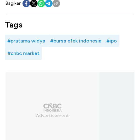
Bagikan:
Tags
#pratama widya
#bursa efek indonesia
#ipo
#cnbc market