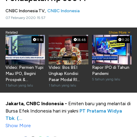
CNBC Indonesia TV,
CNBC Indonesia
07 February 2020 15:57
Related
Show More
11:16
06:48
11:20
Video: Permen Yupi
Video: Bos BEI
Rapor IPO di Tahun
Mau IPO, Begini
Ungkap Kondisi
Pandemi
Prospek &
Pasar Modal RI
5 tahun yang lalu
Kinerjanya!
1 tahun yang lalu
Pasca Pelantikan
1 tahun yang lalu
Presiden
Jakarta, CNBC Indonesia -
Emiten baru yang melantai di
Bursa Efek Indonesia hari ini yakni
PT Pratama Widya
Tbk. (...
Show More