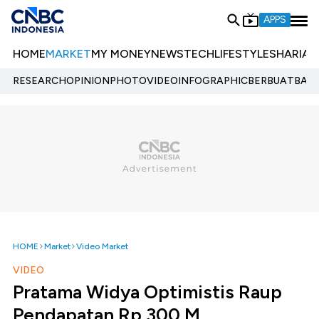
APPS
HOME
MARKET
MY MONEY
NEWS
TECH
LIFESTYLE
SHARIA
E
RESEARCH
OPINION
PHOTO
VIDEO
INFOGRAPHIC
BERBUATBAIK.
HOME
Market
Video Market
VIDEO
Pratama Widya Optimistis Raup
Pendapatan Rp 300 M