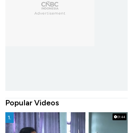
Popular Videos
1.
01:44