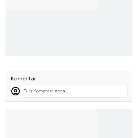
Komentar
Tulis Komentar Anda...