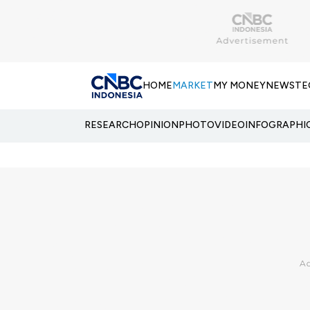
HOME
MARKET
MY MONEY
NEWS
TE
RESEARCH
OPINION
PHOTO
VIDEO
INFOGRAPHI