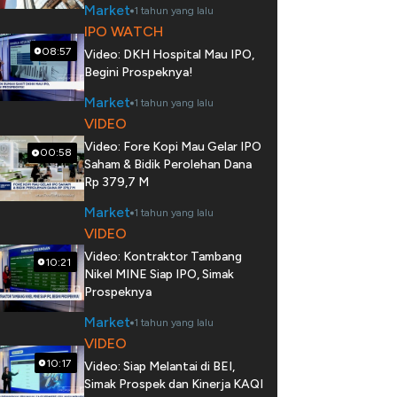
Market
1 tahun yang lalu
IPO WATCH
08:57
Video: DKH Hospital Mau IPO,
Begini Prospeknya!
Market
1 tahun yang lalu
VIDEO
Video: Fore Kopi Mau Gelar IPO
00:58
Saham & Bidik Perolehan Dana
Rp 379,7 M
Market
1 tahun yang lalu
VIDEO
Video: Kontraktor Tambang
10:21
Nikel MINE Siap IPO, Simak
Prospeknya
Market
1 tahun yang lalu
VIDEO
10:17
Video: Siap Melantai di BEI,
Simak Prospek dan Kinerja KAQI