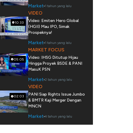
Market
1 tahun yang lalu
VIDEO
Video: Emiten Hero Global
10:33
(HGII) Mau IPO, Simak
Prospeknya!
Market
1 tahun yang lalu
MARKET FOCUS
Video: IHSG Ditutup Hijau
05:05
Hingga Proyek BSDE & PANI
MasuK PSN
Market
2 tahun yang lalu
VIDEO
PANI Siap Rights Issue Jumbo
02:03
& BMTR Kaji Merger Dengan
MNCN
Market
4 tahun yang lalu