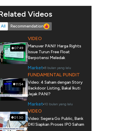
Related Videos
All
Recommendation
VIDEO
Manuver PANI! Harga Rights
07:49
Issue Turun Free Float
Berpotensi Meledak
Market
8 bulan yang lalu
FUNDAMENTAL PUNDIT
Video: 4 Saham dengan Story
11:54
Backdoor Listing, Bakal Ikuti
Jejak PANI?
Market
10 bulan yang lalu
VIDEO
01:30
Video: Segera Go Public, Bank
DKI Siapkan Proses IPO Saham