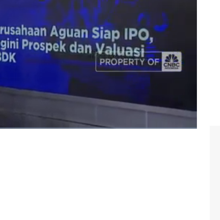
 seperti apa prospek IPO CBDK?
yst CNBC Indonesia Research Susi Setiawaty di Program
/2024).