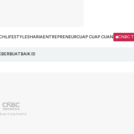
CH
LIFESTYLE
SHARIA
ENTREPRENEUR
CUAP CUAP CUAN
CNBC 
C
BERBUATBAIK.ID