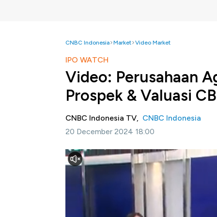
CNBC Indonesia
Market
Video Market
IPO WATCH
Video: Perusahaan A
Prospek & Valuasi C
CNBC Indonesia TV,
CNBC Indonesia
20 December 2024 18:00
Jakarta, CNBC Indonesia
- PT Bangun Kosa
penawaran saham perdana atau Intial Public 
dengan kode saham CBDK merupakan anak pe
konglomerat Aguan.
Harga penawaran awal berkisar di Rp3.