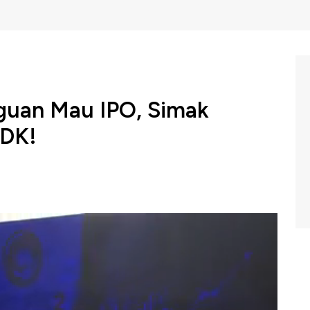
guan Mau IPO, Simak
BDK!
mbi Sukses Tbk membidik dana Rp2,3 triliun dalam
Offering (IPO) di Bursa Efek Indonesia (BEI). Emiten
rusahaan PT Pantai Indah Kapuk 2 Tbk (PANI) milik
000-Rp4.060 per lembar saham. Penawaran umum akan