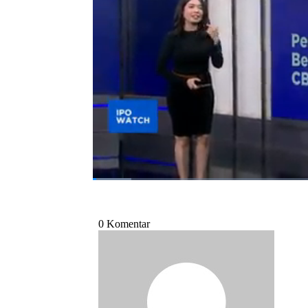
berlangsung pada 3-9 Januari 2025. Lantas
Selengkapnya saksikan paparan Equity Anal
Closing Bell CNBC Indonesia, Jumat (20/12
Bagikan:
#cbdk
#pani
#ipo