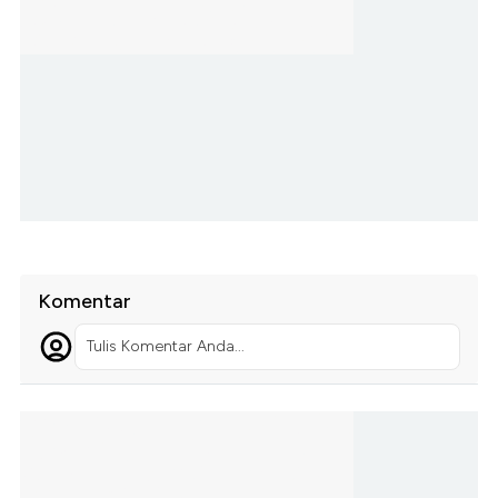
Komentar
Tulis Komentar Anda...