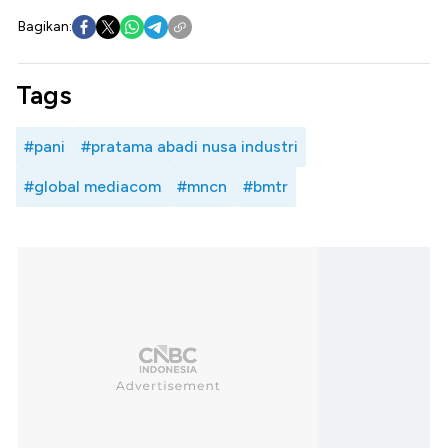
Bagikan:
Tags
#pani
#pratama abadi nusa industri
#global mediacom
#mncn
#bmtr