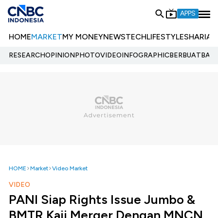
APPS
HOME
MARKET
MY MONEY
NEWS
TECH
LIFESTYLE
SHARIA
E
RESEARCH
OPINION
PHOTO
VIDEO
INFOGRAPHIC
BERBUATBAIK.
HOME
Market
Video Market
VIDEO
PANI Siap Rights Issue Jumbo &
BMTR Kaji Merger Dengan MNCN