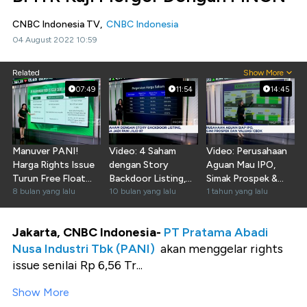
CNBC Indonesia TV,
CNBC Indonesia
04 August 2022 10:59
Related
Show More
07:49
11:54
14:45
Manuver PANI!
Video: 4 Saham
Video: Perusahaan
Harga Rights Issue
dengan Story
Aguan Mau IPO,
Turun Free Float
Backdoor Listing,
Simak Prospek &
Berpotensi Meledak
8 bulan yang lalu
Bakal Ikuti Jejak
10 bulan yang lalu
Valuasi CBDK!
1 tahun yang lalu
PANI?
Jakarta, CNBC Indonesia-
PT Pratama Abadi
Nusa Industri Tbk (PANI)
akan menggelar rights
issue senilai Rp 6,56 Tr...
Show More