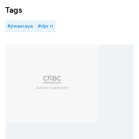
Tags
#jiwasraya
#dpr ri