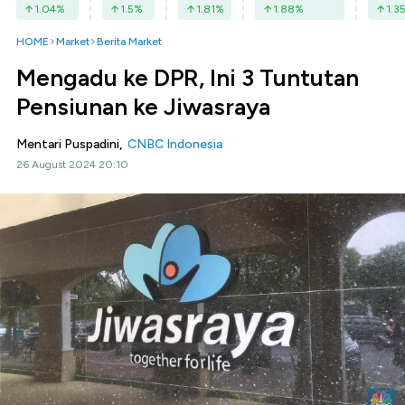
1.04
%
1.5
%
1.81
%
1.88
%
1.3
HOME
Market
Berita Market
Mengadu ke DPR, Ini 3 Tuntutan
Pensiunan ke Jiwasraya
Mentari Puspadini,
CNBC Indonesia
26 August 2024 20:10