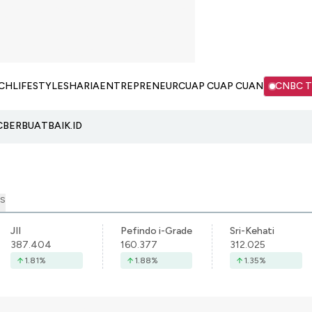
CH
LIFESTYLE
SHARIA
ENTREPRENEUR
CUAP CUAP CUAN
CNBC 
C
BERBUATBAIK.ID
S
JII
Pefindo i-Grade
Sri-Kehati
387.404
160.377
312.025
1.81
%
1.88
%
1.35
%