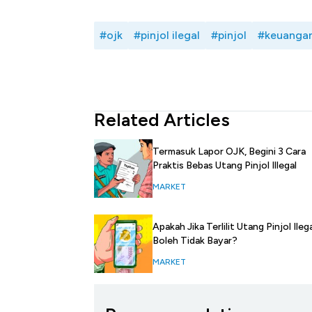
#ojk
#pinjol ilegal
#pinjol
#keuangan
Related Articles
Termasuk Lapor OJK, Begini 3 Cara
Praktis Bebas Utang Pinjol Illegal
MARKET
Apakah Jika Terlilit Utang Pinjol Ilega
Boleh Tidak Bayar?
MARKET