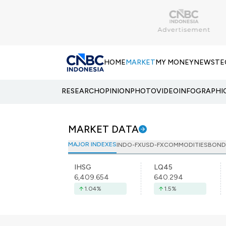
HOME
MARKET
MY MONEY
NEWS
TE
RESEARCH
OPINION
PHOTO
VIDEO
INFOGRAPHI
MARKET DATA
MAJOR INDEXES
INDO-FX
USD-FX
COMMODITIES
BOND
IHSG
LQ45
6,409.654
640.294
1.04
%
1.5
%