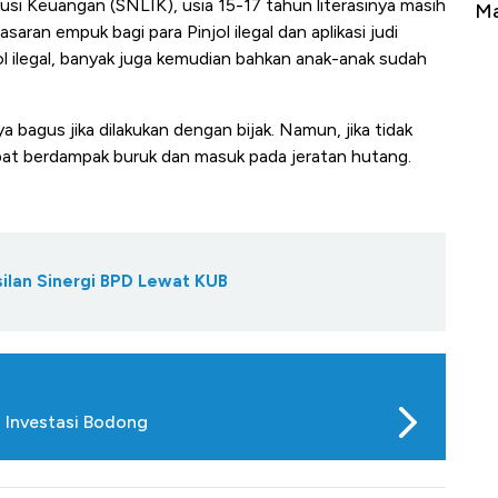
lusi Keuangan (SNLIK), usia 15-17 tahun literasinya masih
Tembaga Terbang ke Zona Berbahaya
Ma
ran empuk bagi para Pinjol ilegal dan aplikasi judi
njol ilegal, banyak juga kemudian bahkan anak-anak sudah
 bagus jika dilakukan dengan bijak. Namun, jika tidak
apat berdampak buruk dan masuk pada jeratan hutang.
ilan Sinergi BPD Lewat KUB
n Investasi Bodong