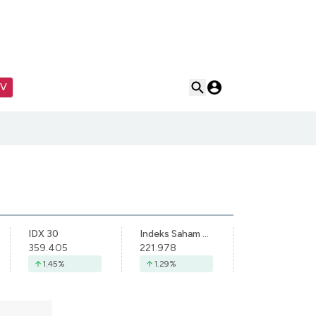
TV
IDX 30
Indeks Saham Syariah Indonesia
359.405
221.978
1.45
%
1.29
%