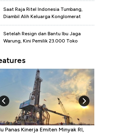
Saat Raja Ritel Indonesia Tumbang,
Diambil Alih Keluarga Konglomerat
Setelah Resign dan Bantu Ibu Jaga
Warung, Kini Pemilik 23.000 Toko
eatures
u Panas Kinerja Emiten Minyak RI,
10 Provinsi den