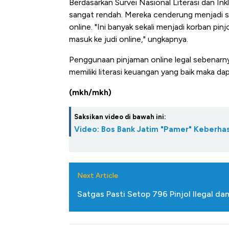
Berdasarkan Survei Nasional Literasi dan Ink
sangat rendah. Mereka cenderung menjadi sasa
online. "Ini banyak sekali menjadi korban pi
masuk ke judi online," ungkapnya.
Penggunaan pinjaman online legal sebenarnya
memiliki literasi keuangan yang baik maka d
(mkh/mkh)
Saksikan video di bawah ini:
Video: Bos Bank Jatim "Pamer" Keberhas
Next Article
Satgas Pasti Setop 796 Pinjol Ilegal da