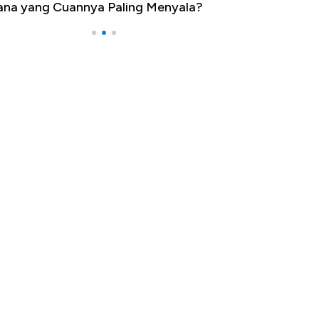
na yang Cuannya Paling Menyala?
Pengangguran Te