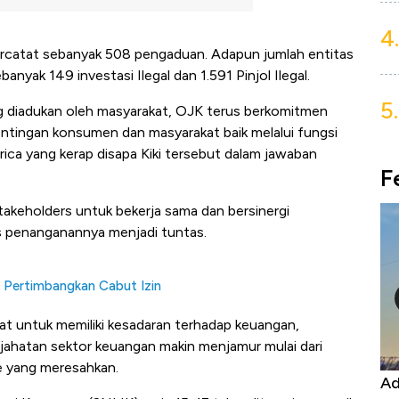
4.
l tercatat sebanyak 508 pengaduan. Adapun jumlah entitas
ebanyak 149 investasi Ilegal dan 1.591 Pinjol Ilegal.
5.
 diadukan oleh masyarakat, OJK terus berkomitmen
ntingan konsumen dan masyarakat baik melalui fungsi
derica yang kerap disapa Kiki tersebut dalam jawaban
F
takeholders untuk bekerja sama dan bersinergi
s penanganannya menjadi tuntas.
K Pertimbangkan Cabut Izin
 untuk memiliki kesadaran terhadap keuangan,
ejahatan sektor keuangan makin menjamur mulai dari
ne yang meresahkan.
Kongo Tutup Keran Ekspor, Harga
Ad