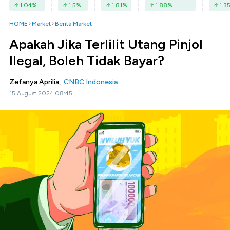
1.04
%
1.5
%
1.81
%
1.88
%
1.3
HOME
Market
Berita Market
Apakah Jika Terlilit Utang Pinjol
Ilegal, Boleh Tidak Bayar?
Zefanya Aprilia,
CNBC Indonesia
15 August 2024 08:45