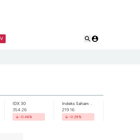
TV
IDX 30
Indeks Saham Syariah Indonesia
354.26
219.16
-0.46
%
-0.29
%