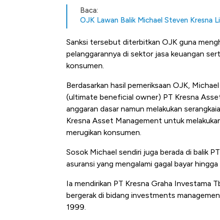
Baca:
OJK Lawan Balik Michael Steven Kresna Li
Sanksi tersebut diterbitkan OJK guna mengh
pelanggarannya di sektor jasa keuangan ser
konsumen.
Berdasarkan hasil pemeriksaan OJK, Michael 
(ultimate beneficial owner) PT Kresna As
anggaran dasar namun melakukan serangkaian
Kresna Asset Management untuk melakukan 
merugikan konsumen.
Sosok Michael sendiri juga berada di balik P
asuransi yang mengalami gagal bayar hingga R
Ia mendirikan PT Kresna Graha Investama Tb
bergerak di bidang investments management,
1999.
Bangkit dari Kubur! Bisnis Fur