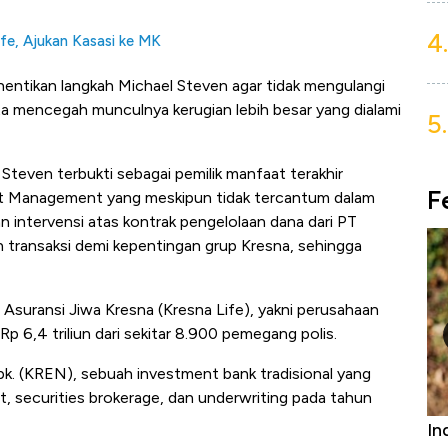
4.
fe, Ajukan Kasasi ke MK
entikan langkah Michael Steven agar tidak mengulangi
ta mencegah munculnya kerugian lebih besar yang dialami
5.
Steven terbukti sebagai pemilik manfaat terakhir
F
set Management yang meskipun tidak tercantum dalam
 intervensi atas kontrak pengelolaan dana dari PT
transaksi demi kepentingan grup Kresna, sehingga
T Asuransi Jiwa Kresna (Kresna Life), yakni perusahaan
p 6,4 triliun dari sekitar 8.900 pemegang polis.
k. (KREN), sebuah investment bank tradisional yang
 securities brokerage, dan underwriting pada tahun
niture &
Industri Susu Jadi Bintang Baru Ekonomi
5 