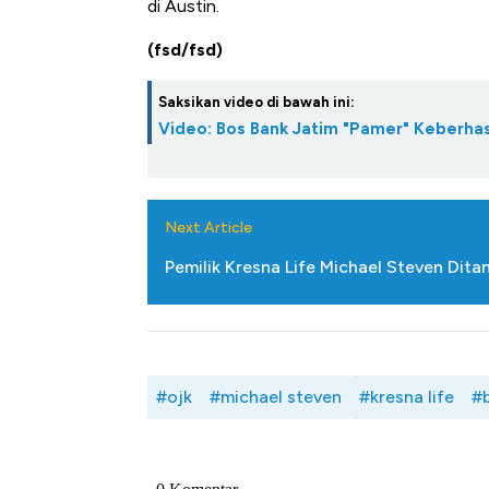
di Austin.
(fsd/fsd)
Saksikan video di bawah ini:
Video: Bos Bank Jatim "Pamer" Keberhas
Next Article
Pemilik Kresna Life Michael Steven Dit
#ojk
#michael steven
#kresna life
#b