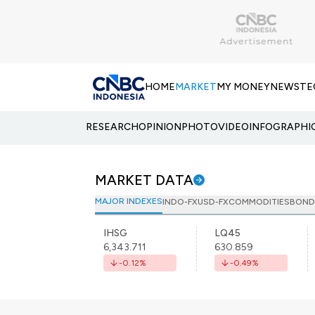
HOME
MARKET
MY MONEY
NEWS
TE
RESEARCH
OPINION
PHOTO
VIDEO
INFOGRAPHI
MARKET DATA
MAJOR INDEXES
INDO-FX
USD-FX
COMMODITIES
BOND
IHSG
LQ45
6,343.711
630.859
-0.12
%
-0.49
%