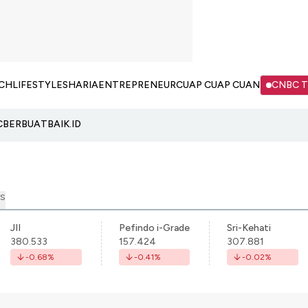
CH
LIFESTYLE
SHARIA
ENTREPRENEUR
CUAP CUAP CUAN
CNBC 
C
BERBUATBAIK.ID
S
JII
Pefindo i-Grade
Sri-Kehati
380.533
157.424
307.881
-0.68
%
-0.41
%
-0.02
%