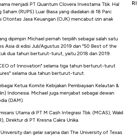
it
RI
Ad
i nama menjadi PT Quantum Clovera Investama Tbk. Hal
Saham (RUPS) Luar Biasa yang diadakan di 18 Parc
sai Otoritas Jasa Keuangan (OJK) mencabut izin anak
 dipimpin Michael pernah terpilih sebagai salah satu
es Asia di edisi Juli/Agustus 2019 dan "50 Best of the
uk dua tahun berturut-turut, yaitu 2018 dan 2019.
 CEO of Innovation" selama tiga tahun berturut-turut
gures" selama dua tahun berturut-turut.
sebagai Ketua Komite Kebijakan Pembiayaan Kelautan &
din) Indonesia. Michael juga menjabat sebagai dewan
edia (DAM).
isaris Utama di PT M Cash Integrasi Tbk. (MCAS), Wakil
), Direktur di PT Kresna Cakra Unika.
niversity dan gelar sarjana dari The University of Texas