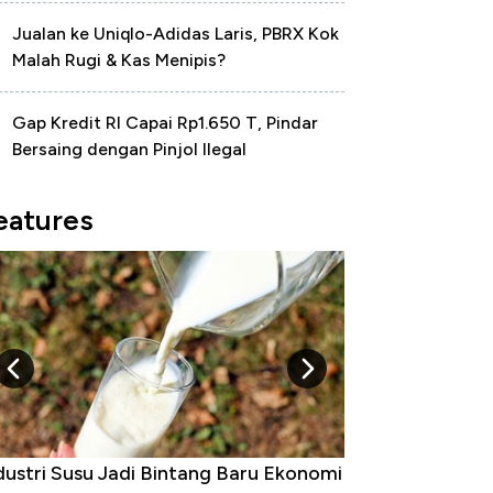
Jualan ke Uniqlo-Adidas Laris, PBRX Kok
Malah Rugi & Kas Menipis?
Gap Kredit RI Capai Rp1.650 T, Pindar
Bersaing dengan Pinjol Ilegal
eatures
Raja Ekonomi Indonesia: Maaf, Gak