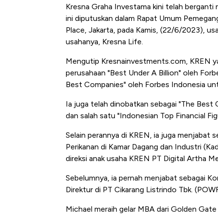
Alas Kaki Tumbuh Double Dig
Kresna Graha Investama kini telah bergant
ini diputuskan dalam Rapat Umum Pemegang 
Place, Jakarta, pada Kamis, (22/6/2023), u
usahanya, Kresna Life.
Mengutip Kresnainvestments.com, KREN yang
perusahaan "Best Under A Billion" oleh Forb
Best Companies" oleh Forbes Indonesia unt
Ia juga telah dinobatkan sebagai "The Best
dan salah satu "Indonesian Top Financial Fi
Selain perannya di KREN, ia juga menjabat 
Perikanan di Kamar Dagang dan Industri (Ka
direksi anak usaha KREN PT Digital Artha M
Sebelumnya, ia pernah menjabat sebagai Kom
Direktur di PT Cikarang Listrindo Tbk. (POWR
Michael meraih gelar MBA dari Golden Gate U