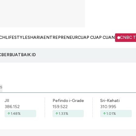
CH
LIFESTYLE
SHARIA
ENTREPRENEUR
CUAP CUAP CUAN
CNBC 
C
BERBUATBAIK.ID
S
JII
Pefindo i-Grade
Sri-Kehati
386.152
159.522
310.995
1.48
%
1.33
%
1.01
%