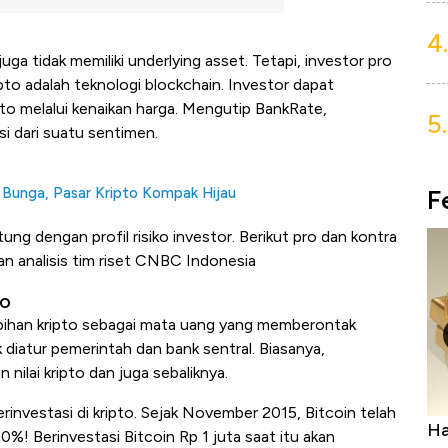
4.
, juga tidak memiliki underlying asset. Tetapi, investor pro
to adalah teknologi blockchain. Investor dapat
to melalui kenaikan harga. Mengutip BankRate,
5.
si dari suatu sentimen.
F
Bunga, Pasar Kripto Kompak Hijau
ung dengan profil risiko investor. Berikut pro dan kontra
dan analisis tim riset CNBC Indonesia
to
ebihan kripto sebagai mata uang yang memberontak
 diatur pemerintah dan bank sentral. Biasanya,
nilai kripto dan juga sebaliknya.
rinvestasi di kripto. Sejak November 2015, Bitcoin telah
Harga Batu Bara Bangkit, Ada Kabar
Ha
00%! Berinvestasi Bitcoin Rp 1 juta saat itu akan