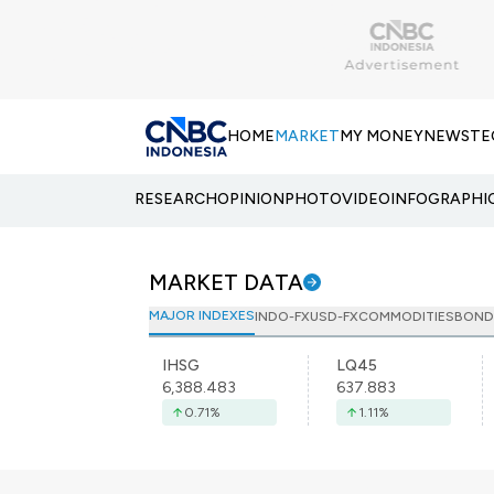
HOME
MARKET
MY MONEY
NEWS
TE
RESEARCH
OPINION
PHOTO
VIDEO
INFOGRAPHI
MARKET DATA
MAJOR INDEXES
INDO-FX
USD-FX
COMMODITIES
BOND
IHSG
LQ45
6,388.483
637.883
0.71
%
1.11
%