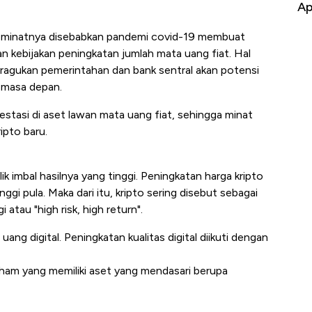
Baik Buat Pengusaha RI
Ap
peminatnya disebabkan pandemi covid-19 membuat
n kebijakan peningkatan jumlah mata uang fiat. Hal
agukan pemerintahan dan bank sentral akan potensi
i masa depan.
estasi di aset lawan mata uang fiat, sehingga minat
ipto baru.
alik imbal hasilnya yang tinggi. Peningkatan harga kripto
ggi pula. Maka dari itu, kripto sering disebut sebagai
i atau "high risk, high return".
uang digital. Peningkatan kualitas digital diikuti dengan
a saham yang memiliki aset yang mendasari berupa