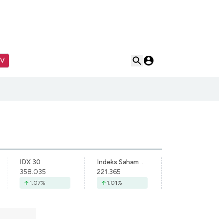
TV
IDX 30
Indeks Saham Syariah Indonesia
358.035
221.365
1.07
%
1.01
%