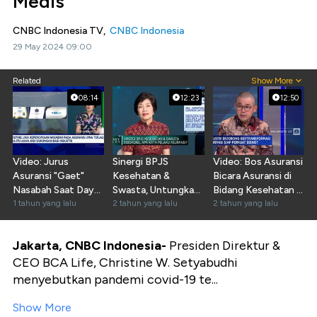
Medis
CNBC Indonesia TV,
CNBC Indonesia
29 May 2024 09:00
Related
Show More
08:14
12:23
12:50
Video: Jurus
Sinergi BPJS
Video: Bos Asuransi
Asuransi "Gaet"
Kesehatan &
Bicara Asuransi di
Nasabah Saat Daya
Swasta, Untungkan
Bidang Kesehatan &
Beli Melemah di
1 tahun yang lalu
Pasien Hingga
2 tahun yang lalu
Dampak KUPA
2 tahun yang lalu
2025
Asuransi?
Jakarta, CNBC Indonesia-
Presiden Direktur &
CEO BCA Life, Christine W. Setyabudhi
menyebutkan pandemi covid-19 te...
Show More