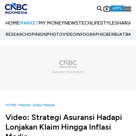
APPS
HOME
MARKET
MY MONEY
NEWS
TECH
LIFESTYLE
SHARIA
E
RESEARCH
OPINION
PHOTO
VIDEO
INFOGRAPHIC
BERBUATBAIK.
HOME
Market
Video Market
Video: Strategi Asuransi Hadapi
Lonjakan Klaim Hingga Inflasi