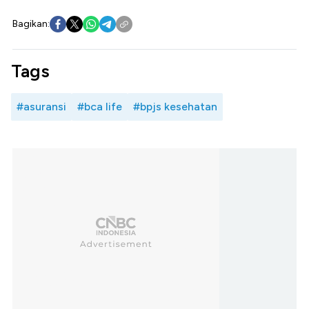
Bagikan:
Tags
#asuransi
#bca life
#bpjs kesehatan