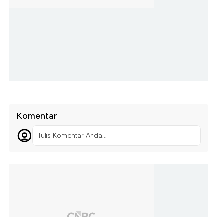
Komentar
Tulis Komentar Anda...