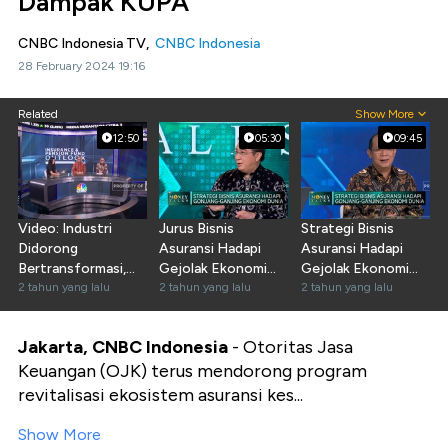
Dampak KUPA
CNBC Indonesia TV,
CNBC Indonesia
28 February 2024 19:16
Related
Show More
12:50
05:30
09:45
Video: Industri
Jurus Bisnis
Strategi Bisnis
Didorong
Asuransi Hadapi
Asuransi Hadapi
Bertransformasi,
Gejolak Ekonomi
Gejolak Ekonomi
Asuransi Siap
2 tahun yang lalu
Global
2 tahun yang lalu
Global
2 tahun yang lalu
Perkuat Bisnis
Jakarta, CNBC Indonesia
- Otoritas Jasa
Keuangan (OJK) terus mendorong program
revitalisasi ekosistem asuransi kes...
Show More