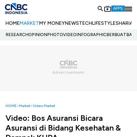
APPS
HOME
MARKET
MY MONEY
NEWS
TECH
LIFESTYLE
SHARIA
E
RESEARCH
OPINION
PHOTO
VIDEO
INFOGRAPHIC
BERBUATBAIK.
HOME
Market
Video Market
Video: Bos Asuransi Bicara
Asuransi di Bidang Kesehatan &