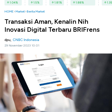
1.04
%
1.5
%
1.81
%
1.88
%
1.3
HOME
Market
Berita Market
Transaksi Aman, Kenalin Nih
Inovasi Digital Terbaru BRIFrens
dpu,
CNBC Indonesia
29 November 2023 10:01