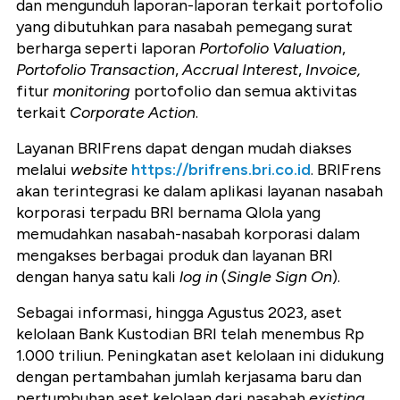
dan mengunduh laporan-laporan terkait portofolio
yang dibutuhkan para nasabah pemegang surat
berharga seperti laporan
Portofolio Valuation
,
Portofolio Transaction
,
Accrual Interest
,
Invoice,
fitur
monitoring
portofolio dan semua aktivitas
terkait
Corporate Action
.
Layanan BRIFrens dapat dengan mudah diakses
melalui
website
https://brifrens.bri.co.id
. BRIFrens
akan terintegrasi ke dalam aplikasi layanan nasabah
korporasi terpadu BRI bernama Qlola yang
memudahkan nasabah-nasabah korporasi dalam
mengakses berbagai produk dan layanan BRI
dengan hanya satu kali
log in
(
Single Sign On
).
Sebagai informasi,
hingga Agustus 2023, aset
kelolaan Bank Kustodian BRI telah menembus Rp
1.000 triliun. Peningkatan aset kelolaan ini didukung
dengan pertambahan jumlah kerjasama baru dan
pertumbuhan aset kelolaan dari nasabah
existing.