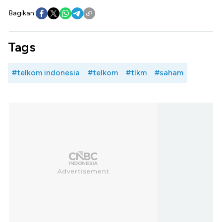
Bagikan:
Tags
#telkom indonesia
#telkom
#tlkm
#saham