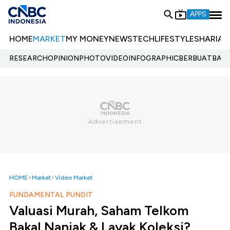
APPS
HOME
MARKET
MY MONEY
NEWS
TECH
LIFESTYLE
SHARIA
E
RESEARCH
OPINION
PHOTO
VIDEO
INFOGRAPHIC
BERBUATBAIK.
HOME
Market
Video Market
FUNDAMENTAL PUNDIT
Valuasi Murah, Saham Telkom
Bakal Nanjak & Layak Koleksi?