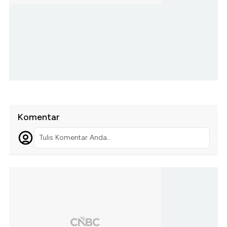
Komentar
Tulis Komentar Anda...