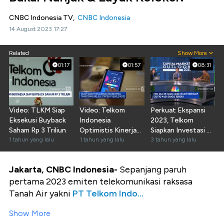
CNBC Indonesia TV,
CNBC Indonesia
14 August 2023 17:27
Related
Show More
01:17
01:57
08:31
Video: TLKM Siap
Video: Telkom
Perkuat Ekspansi
Eksekusi Buyback
Indonesia
2023, Telkom
Saham Rp 3 Triliun
Optimistis Kinerja
Siapkan Investasi Rp
1 tahun yang lalu
Akhir 2024 Bakal
1 tahun yang lalu
40 Triliun
3 tahun yang lalu
Positif
Jakarta, CNBC Indonesia-
Sepanjang paruh
pertama 2023 emiten telekomunikasi raksasa
Tanah Air yakni
PT Telkom Indo...
Show More