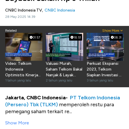
CNBC Indonesia TV,
CNBC Indonesia
28 May 2025 14:39
Related
Show More
01:57
18:51
08:31
Video: Telkom
Valuasi Murah,
Perkuat Ekspansi
Indonesia
Saham Telkom Bakal
2023, Telkom
Optimistis Kinerja
Nanjak & Layak
Siapkan Investasi Rp
Akhir 2024 Bakal
1 tahun yang lalu
Koleksi?
2 tahun yang lalu
40 Triliun
3 tahun yang lalu
Positif
Jakarta, CNBC Indonesia-
PT Telkom Indonesia
(Persero) Tbk (TLKM)
memperoleh restu para
pemegang saham terkait re...
Show More