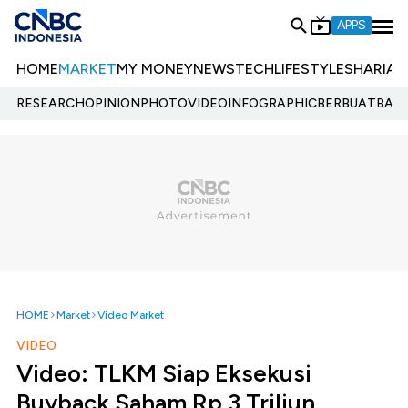
APPS
HOME
MARKET
MY MONEY
NEWS
TECH
LIFESTYLE
SHARIA
E
RESEARCH
OPINION
PHOTO
VIDEO
INFOGRAPHIC
BERBUATBAIK.
HOME
Market
Video Market
VIDEO
Video: TLKM Siap Eksekusi
Buyback Saham Rp 3 Triliun