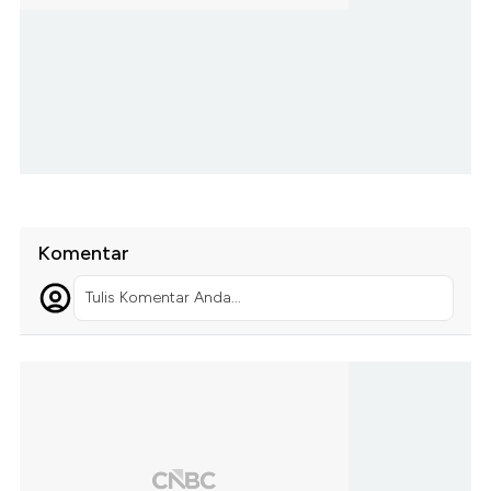
Komentar
Tulis Komentar Anda...