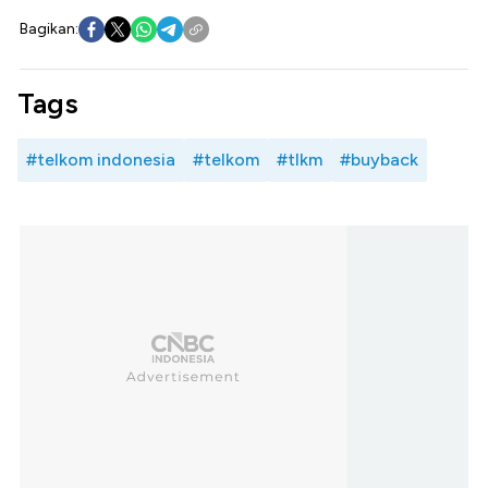
Bagikan:
Tags
#telkom indonesia
#telkom
#tlkm
#buyback