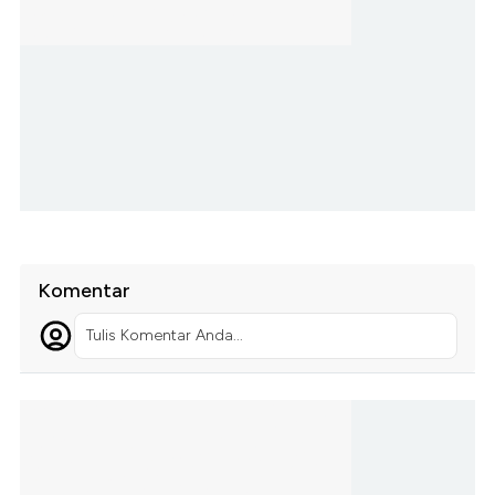
Komentar
Tulis Komentar Anda...