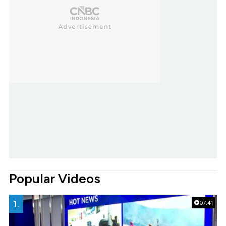
Popular Videos
1.
07:41