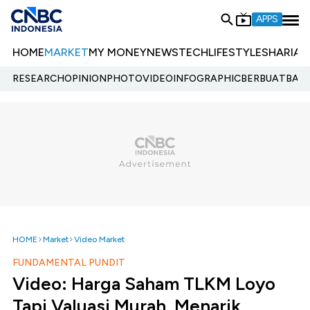
APPS
HOME
MARKET
MY MONEY
NEWS
TECH
LIFESTYLE
SHARIA
E
RESEARCH
OPINION
PHOTO
VIDEO
INFOGRAPHIC
BERBUATBAIK.
HOME
Market
Video Market
FUNDAMENTAL PUNDIT
Video: Harga Saham TLKM Loyo
Tapi Valuasi Murah, Menarik