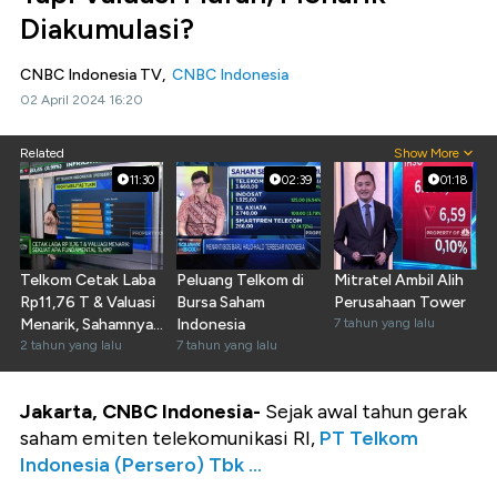
Diakumulasi?
CNBC Indonesia TV,
CNBC Indonesia
02 April 2024 16:20
Related
Show More
11:30
02:39
01:18
Telkom Cetak Laba
Peluang Telkom di
Mitratel Ambil Alih
Rp11,76 T & Valuasi
Bursa Saham
Perusahaan Tower
Menarik, Sahamnya
Indonesia
7 tahun yang lalu
Layak Dilirik?
2 tahun yang lalu
7 tahun yang lalu
Jakarta, CNBC Indonesia-
Sejak awal tahun gerak
saham emiten telekomunikasi RI,
PT Telkom
Indonesia (Persero) Tbk ...