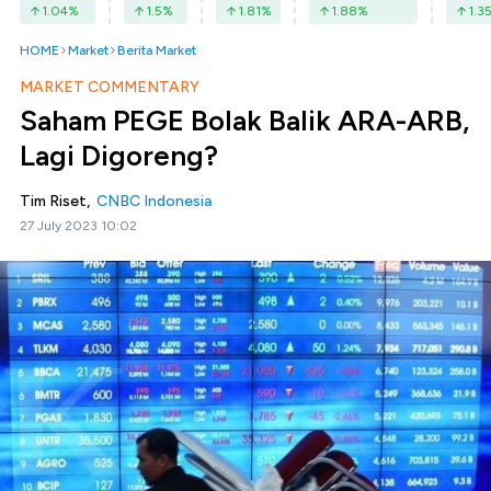
1.04
%
1.5
%
1.81
%
1.88
%
1.3
HOME
Market
Berita Market
MARKET COMMENTARY
Saham PEGE Bolak Balik ARA-ARB,
Lagi Digoreng?
Tim Riset,
CNBC Indonesia
27 July 2023 10:02