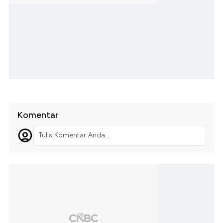
Komentar
Tulis Komentar Anda...