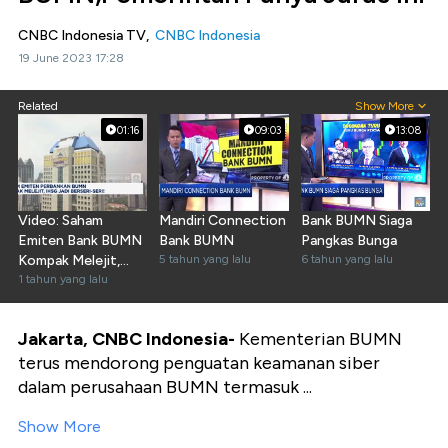
CNBC Indonesia TV,
CNBC Indonesia
19 June 2023 17:28
Related
Show More
01:16
09:03
13:08
Video: Saham
Mandiri Connection
Bank BUMN Siaga
Emiten Bank BUMN
Bank BUMN
Pangkas Bunga
Kompak Melejit,
5 tahun yang lalu
6 tahun yang lalu
IHSG Jadi Berseri-
1 tahun yang lalu
Seri!
Jakarta, CNBC Indonesia-
Kementerian BUMN
terus mendorong penguatan keamanan siber
dalam perusahaan BUMN termasuk ...
Show More