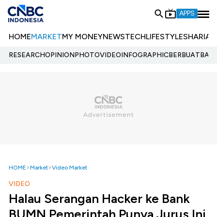
APPS
HOME
MARKET
MY MONEY
NEWS
TECH
LIFESTYLE
SHARIA
E
RESEARCH
OPINION
PHOTO
VIDEO
INFOGRAPHIC
BERBUATBAIK.
HOME
Market
Video Market
VIDEO
Halau Serangan Hacker ke Bank
BUMN,Pemerintah Punya Jurus Ini