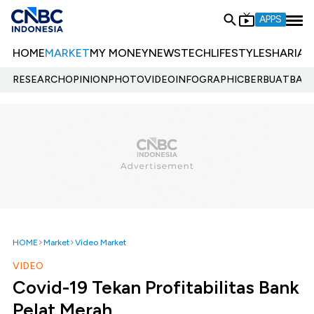
APPS
HOME
MARKET
MY MONEY
NEWS
TECH
LIFESTYLE
SHARIA
E
RESEARCH
OPINION
PHOTO
VIDEO
INFOGRAPHIC
BERBUATBAIK.
HOME
Market
Video Market
VIDEO
Covid-19 Tekan Profitabilitas Bank
Pelat Merah