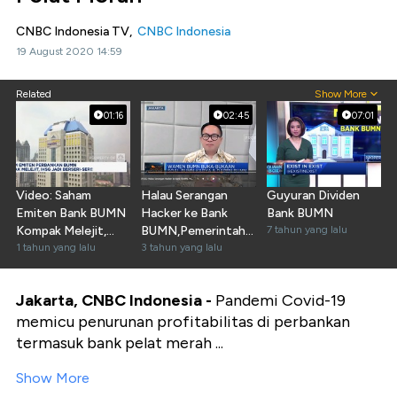
CNBC Indonesia TV,
CNBC Indonesia
19 August 2020 14:59
Related
Show More
01:16
02:45
07:01
Video: Saham
Halau Serangan
Guyuran Dividen
Emiten Bank BUMN
Hacker ke Bank
Bank BUMN
Kompak Melejit,
BUMN,Pemerintah
7 tahun yang lalu
IHSG Jadi Berseri-
1 tahun yang lalu
Punya Jurus Ini
3 tahun yang lalu
Seri!
Jakarta, CNBC Indonesia -
Pandemi Covid-19
memicu penurunan profitabilitas di perbankan
termasuk bank pelat merah ...
Show More