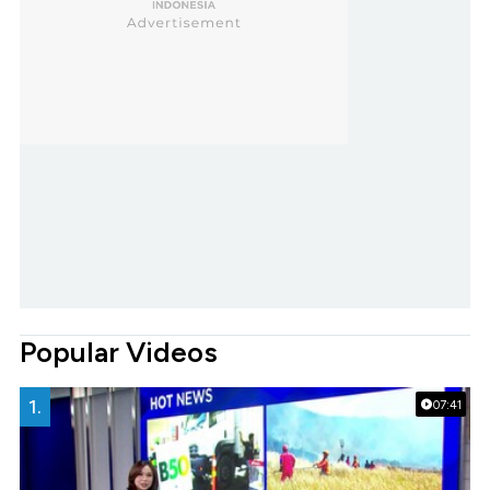
Popular Videos
1.
07:41