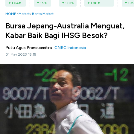
1.04
%
1.5
%
1.81
%
1.88
%
1.3
HOME
Market
Berita Market
Bursa Jepang-Australia Menguat,
Kabar Baik Bagi IHSG Besok?
Putu Agus Pransuamitra,
CNBC Indonesia
01 May 2023 18:15