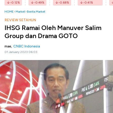
-0.12
%
-0.49
%
-0.68
%
-0.41
%
HOME
Market
Berita Market
REVIEW SETAHUN
IHSG Ramai Oleh Manuver Salim
Group dan Drama GOTO
mae,
CNBC Indonesia
01 January 2023 06:03