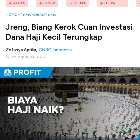
-0.69
%
-0.96
%
-0.89
%
-1.18
%
HOME
Market
Berita Market
Jreng, Biang Kerok Cuan Investasi
Dana Haji Kecil Terungkap
Zefanya Aprilia,
CNBC Indonesia
27 January 2023 14:00