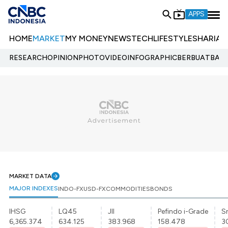
APPS
HOME
MARKET
MY MONEY
NEWS
TECH
LIFESTYLE
SHARIA
E
RESEARCH
OPINION
PHOTO
VIDEO
INFOGRAPHIC
BERBUATBAIK.
MARKET DATA
MAJOR INDEXES
INDO-FX
USD-FX
COMMODITIES
BONDS
IHSG
LQ45
JII
Pefindo i-Grade
Sr
6,365.374
634.125
383.968
158.478
3