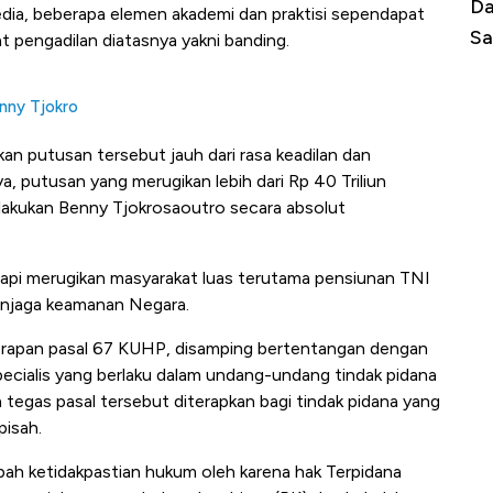
Begini Cara Korsel atasi Panas Tanpa AC
Da
dia, beberapa elemen akademi dan praktisi sependapat
di Jaman Dulu
Sa
t pengadilan diatasnya yakni banding.
enny Tjokro
 putusan tersebut jauh dari rasa keadilan dan
, putusan yang merugikan lebih dari Rp 40 Triliun
dilakukan Benny Tjokrosaoutro secara absolut
etapi merugikan masyarakat luas terutama pensiunan TNI
menjaga keamanan Negara.
erapan pasal 67 KUHP, disamping bertentangan dengan
specialis yang berlaku dalam undang-undang tindak pidana
a tegas pasal tersebut diterapkan bagi tindak pidana yang
pisah.
ah ketidakpastian hukum oleh karena hak Terpidana