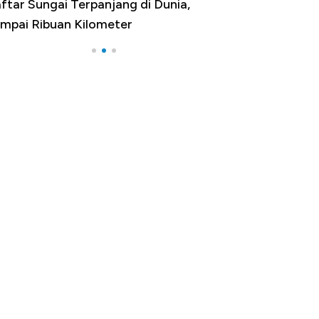
ftar Sungai Terpanjang di Dunia,
Negara yang Wa
mpai Ribuan Kilometer
Melancong Luar 