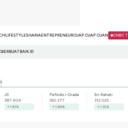
CH
LIFESTYLE
SHARIA
ENTREPRENEUR
CUAP CUAP CUAN
CNBC 
C
BERBUATBAIK.ID
S
JII
Pefindo i-Grade
Sri-Kehati
387.404
160.377
312.025
1.81
%
1.88
%
1.35
%