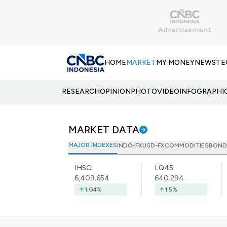
HOME
MARKET
MY MONEY
NEWS
TE
RESEARCH
OPINION
PHOTO
VIDEO
INFOGRAPHI
MARKET DATA
MAJOR INDEXES
INDO-FX
USD-FX
COMMODITIES
BOND
IHSG
LQ45
6,409.654
640.294
1.04
%
1.5
%