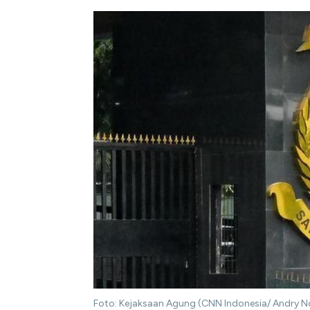
Foto: Kejaksaan Agung (CNN Indonesia/ Andry N