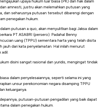
mengajukan upaya hukum luar biasa (PK) dan hak dalam
i dan amnesti, justru akan melemahkan putusan yang
ya, dan seharusnya putusan tersebut dibarengi dengan
alam penegakan hukum.
dalam putusan a quo, akan menyulitkan bagi Jaksa dalam
erkara PT ASABRI (persero). Padahal Benny
encucian uang (TPPU) sementara harta yang telah disita
h jauh dari kata penyelamatan. Hal inilah menurut
adil.
m disini sangat rasional dan yuridis, mengingat tindak
biasa dalam penyelesaiannya, seperti selama ini yang
erapkan unsur perekonomian negara disamping TPPU
dan keluarganya.
epannya, putusan-putusan pengadilan yang baik dapat
 utama dalam penegakan hukum.