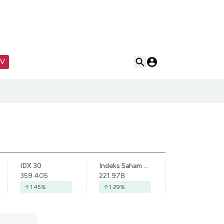
TV
IDX 30
Indeks Saham Syariah Indonesia
359.405
221.978
1.45
%
1.29
%