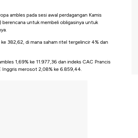
opa ambles pada sesi awal perdagangan Kamis
) berencana untuk membeli obligasinya untuk
nya.
% ke
382,62
, di mana
saham ritel tergelincir 4% dan
 ambles 1,69% ke 11.977,36 dan indeks CAC Prancis
SE Inggris merosot 2,08% ke 6.859,44.