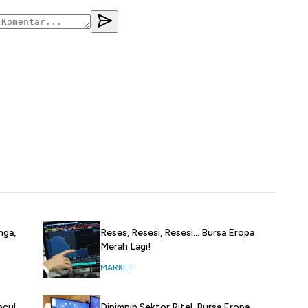
nga,
Reses, Resesi, Resesi... Bursa Eropa
Merah Lagi!
MARKET
cul,
Dipimpin Sektor Ritel, Bursa Eropa