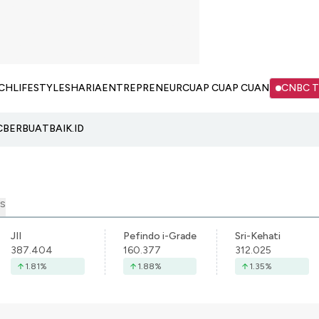
CH
LIFESTYLE
SHARIA
ENTREPRENEUR
CUAP CUAP CUAN
CNBC 
C
BERBUATBAIK.ID
S
JII
Pefindo i-Grade
Sri-Kehati
387.404
160.377
312.025
1.81
%
1.88
%
1.35
%