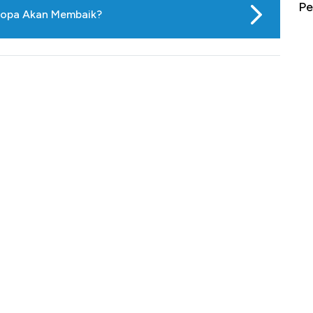
erbahaya
Mana yang Cuannya Paling Menyala?
Pe
Eropa Akan Membaik?