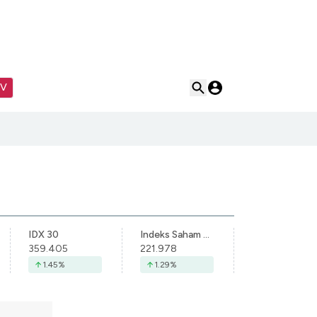
TV
IDX 30
Indeks Saham Syariah Indonesia
359.405
221.978
1.45
%
1.29
%