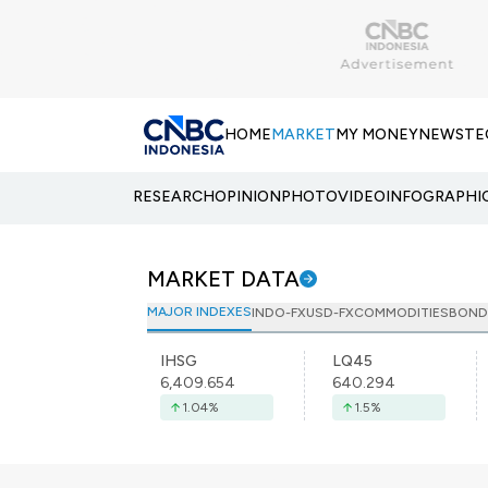
HOME
MARKET
MY MONEY
NEWS
TE
RESEARCH
OPINION
PHOTO
VIDEO
INFOGRAPHI
MARKET DATA
MAJOR INDEXES
INDO-FX
USD-FX
COMMODITIES
BOND
IHSG
LQ45
6,409.654
640.294
1.04
%
1.5
%