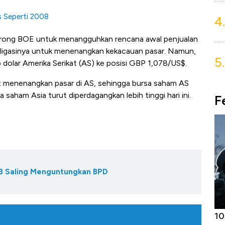
is Seperti 2008
4.
dorong BOE untuk menangguhkan rencana awal penjualan
ligasinya untuk menenangkan kekacauan pasar. Namun,
5.
dolar Amerika Serikat (AS) ke posisi GBP 1,078/US$.
t menenangkan pasar di AS, sehingga bursa saham AS
a saham Asia turut diperdagangkan lebih tinggi hari ini.
F
UB Saling Menguntungkan BPD
Harga
Adu Panas Kinerja Emiten Minyak RI,
10