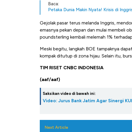
Baca:
Petaka Dunia Makin Nyata! Krisis di Inggr
Gejolak pasar terus melanda Inggris, men
emasnya pekan depan dan mulai membeli ob
poundsterling kembali melemah 1% terhadap 
Meski begitu, langkah BOE tampaknya dapa
kompak ditutup di zona hijau. Selain itu, burs
TIM RISET CNBC INDONESIA
(aaf/aaf)
Saksikan video di bawah ini:
Video: Jurus Bank Jatim Agar Sinergi K
Kongo Tutup Keran Ekspor, 
Next Article