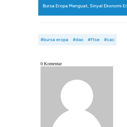
Tembaga Terbang ke Zona B
Bursa Eropa Menguat, Sinyal Ekonomi 
#bursa eropa
#dax
#ftse
#cac