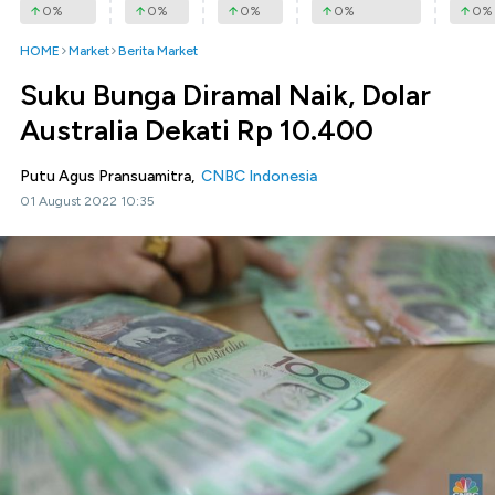
0
%
0
%
0
%
0
%
0
%
HOME
Market
Berita Market
Suku Bunga Diramal Naik, Dolar
Australia Dekati Rp 10.400
Putu Agus Pransuamitra,
CNBC Indonesia
01 August 2022 10:35