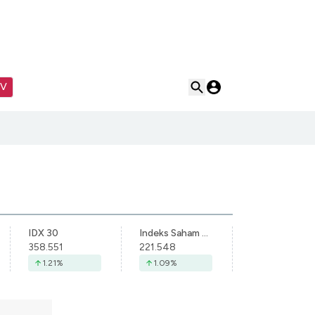
TV
IDX 30
Indeks Saham Syariah Indonesia
358.551
221.548
1.21
%
1.09
%