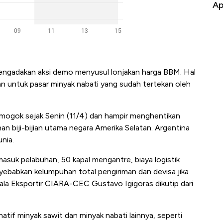
Baik Buat Pengusaha RI
Ap
a mengadakan aksi demo menyusul lonjakan harga BBM. Hal
n untuk pasar minyak nabati yang sudah tertekan oleh
h mogok sejak Senin (11/4) dan hampir menghentikan
n biji-bijian utama negara Amerika Selatan. Argentina
unia.
masuk pelabuhan, 50 kapal mengantre, biaya logistik
nyebabkan kelumpuhan total pengiriman dan devisa jika
pala Eksportir CIARA-CEC Gustavo Igigoras dikutip dari
natif minyak sawit dan minyak nabati lainnya, seperti