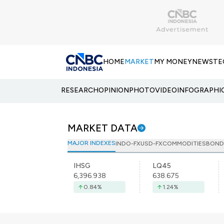
HOME
MARKET
MY MONEY
NEWS
TE
RESEARCH
OPINION
PHOTO
VIDEO
INFOGRAPHI
MARKET DATA
MAJOR INDEXES
INDO-FX
USD-FX
COMMODITIES
BOND
IHSG
LQ45
6,396.938
638.675
0.84
%
1.24
%