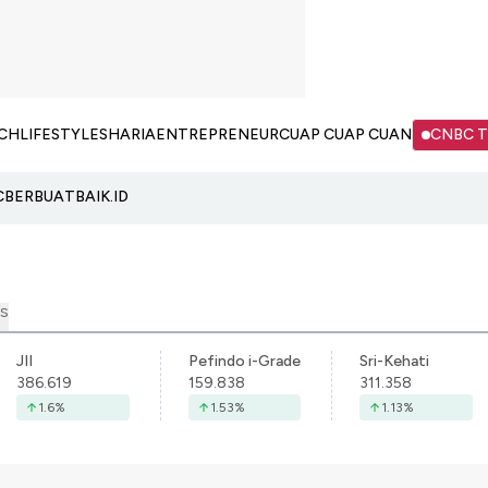
CH
LIFESTYLE
SHARIA
ENTREPRENEUR
CUAP CUAP CUAN
CNBC 
C
BERBUATBAIK.ID
S
JII
Pefindo i-Grade
Sri-Kehati
386.619
159.838
311.358
1.6
%
1.53
%
1.13
%