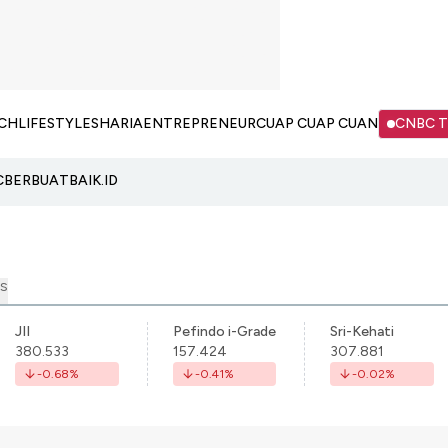
CH
LIFESTYLE
SHARIA
ENTREPRENEUR
CUAP CUAP CUAN
CNBC 
C
BERBUATBAIK.ID
S
JII
Pefindo i-Grade
Sri-Kehati
380.533
157.424
307.881
-0.68
%
-0.41
%
-0.02
%