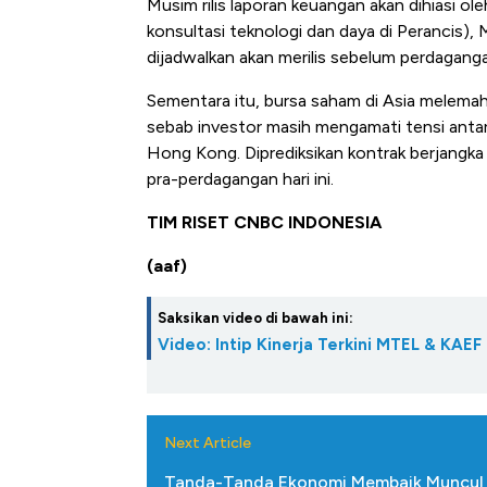
Musim rilis laporan keuangan akan dihiasi ol
konsultasi teknologi dan daya di Perancis),
dijadwalkan akan merilis sebelum perdagangan
Sementara itu, bursa saham di Asia melema
sebab investor masih mengamati tensi antara
Hong Kong. Diprediksikan kontrak berjangka 
pra-perdagangan hari ini.
TIM RISET CNBC INDONESIA
(aaf)
Saksikan video di bawah ini:
Video: Intip Kinerja Terkini MTEL & KAEF
Next Article
Tanda-Tanda Ekonomi Membaik Muncul,