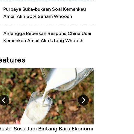
Purbaya Buka-bukaan Soal Kemenkeu
Ambil Alih 60% Saham Whoosh
Airlangga Beberkan Respons China Usai
Kemenkeu Ambil Alih Utang Whoosh
eatures
dustri Susu Jadi Bintang Baru Ekonomi
5 Raja Ekonomi 