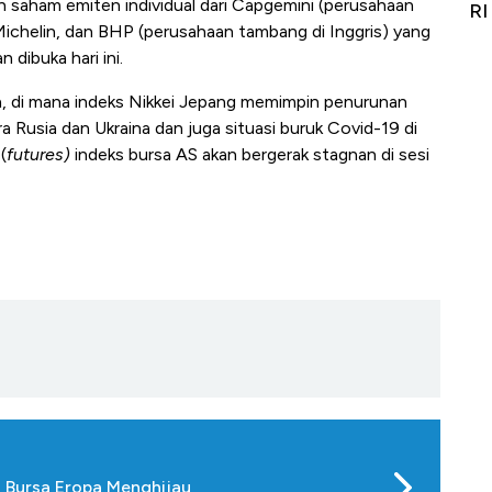
eh saham emiten individual dari Capgemini (perusahaan
Alas Kaki Tumbuh Double Digit
RI
 Michelin, dan BHP (perusahaan tambang di Inggris) yang
 dibuka hari ini.
h, di mana indeks Nikkei Jepang memimpin penurunan
 Rusia dan Ukraina dan juga situasi buruk Covid-19 di
(
futures)
indeks bursa AS akan bergerak stagnan di sesi
 Bursa Eropa Menghijau