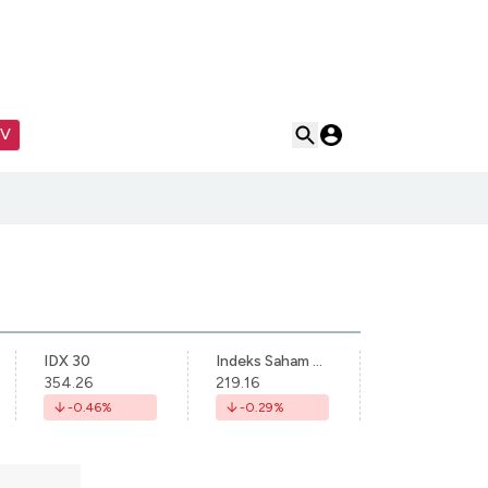
TV
IDX 30
Indeks Saham Syariah Indonesia
354.26
219.16
-0.46
%
-0.29
%