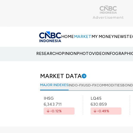
HOME
MARKET
MY MONEY
NEWS
TE
RESEARCH
OPINION
PHOTO
VIDEO
INFOGRAPHI
MARKET DATA
MAJOR INDEXES
INDO-FX
USD-FX
COMMODITIES
BOND
IHSG
LQ45
6,343.711
630.859
-0.12
%
-0.49
%