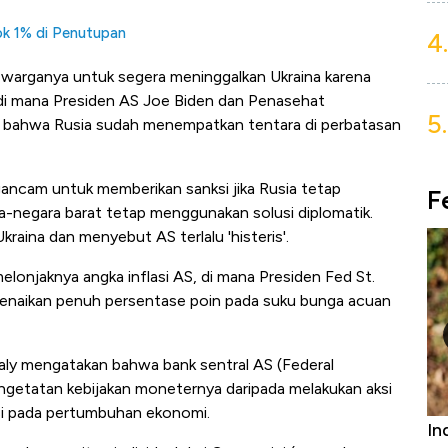
lok 1% di Penutupan
4.
warganya untuk segera meninggalkan Ukraina karena
di mana Presiden AS Joe Biden dan Penasehat
5.
 bahwa Rusia sudah menempatkan tentara di perbatasan
ancam untuk memberikan sanksi jika Rusia tetap
F
ra-negara barat tetap menggunakan solusi diplomatik.
raina dan menyebut AS terlalu 'histeris'.
elonjaknya angka inflasi AS, di mana Presiden Fed St.
kenaikan penuh persentase poin pada suku bunga acuan
ly mengatakan bahwa bank sentral AS (Federal
getatan kebijakan moneternya daripada melakukan aksi
asi pada pertumbuhan ekonomi.
Bangkit dari Kubur! Bisnis Furniture &
In