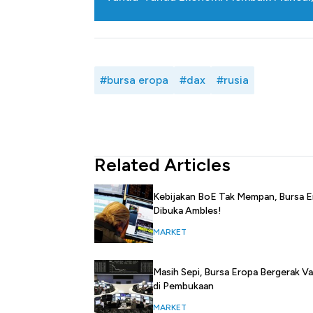
#bursa eropa
#dax
#rusia
Related Articles
Kebijakan BoE Tak Mempan, Bursa 
Dibuka Ambles!
MARKET
Masih Sepi, Bursa Eropa Bergerak Va
di Pembukaan
MARKET