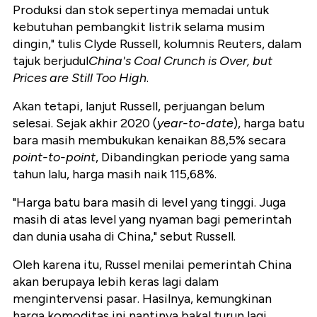
Produksi dan stok sepertinya memadai untuk
kebutuhan pembangkit listrik selama musim
dingin," tulis Clyde Russell, kolumnis Reuters, dalam
tajuk berjudul
China's Coal Crunch is Over, but
Prices are Still Too High
.
Akan tetapi, lanjut Russell, perjuangan belum
selesai. Sejak akhir 2020 (
year-to-date
), harga batu
bara masih membukukan kenaikan 88,5% secara
point-to-point
, Dibandingkan periode yang sama
tahun lalu, harga masih naik 115,68%.
"Harga batu bara masih di level yang tinggi. Juga
masih di atas level yang nyaman bagi pemerintah
dan dunia usaha di China," sebut Russell.
Oleh karena itu, Russel menilai pemerintah China
akan berupaya lebih keras lagi dalam
mengintervensi pasar. Hasilnya, kemungkinan
harga komoditas ini nantinya bakal turun lagi.