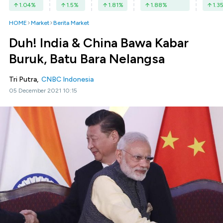
1.04
%
1.5
%
1.81
%
1.88
%
1.3
HOME
Market
Berita Market
Duh! India & China Bawa Kabar
Buruk, Batu Bara Nelangsa
Tri Putra,
CNBC Indonesia
05 December 2021 10:15