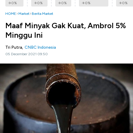
0
%
0
%
0
%
0
%
0
%
HOME
Market
Berita Market
Maaf Minyak Gak Kuat, Ambrol 5%
Minggu Ini
Tri Putra,
CNBC Indonesia
05 December 2021 09:50