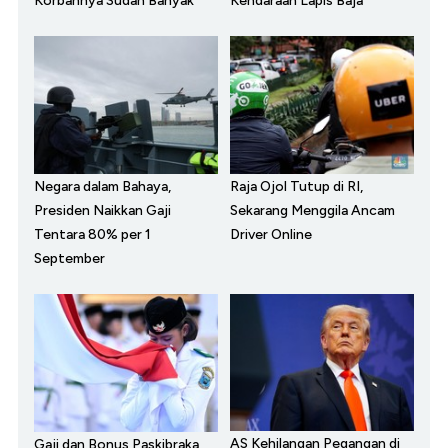
Korbannya Sudah Banyak
Kendaraan Lapis Baja
Negara dalam Bahaya,
Raja Ojol Tutup di RI,
Presiden Naikkan Gaji
Sekarang Menggila Ancam
Tentara 80% per 1
Driver Online
September
AS Kehilangan Pegangan di
Gaji dan Bonus Paskibraka