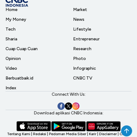
Home
Market
My Money
News
Tech
Lifestyle
Sharia
Entrepreneur
Cuap Cuap Cuan
Research
Opinion
Photo
Video
Infographic
Berbuatbaik.id
CNBC TV
Index
Connect With Us:
Download aplikasi CNBC Indonesia:
Tentang Kami
|
Redaksi
|
Pedoman Media Siber
|
Karir
|
Disclaimer
|
CNBC