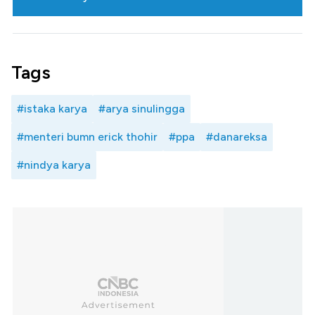
Tags
#istaka karya
#arya sinulingga
#menteri bumn erick thohir
#ppa
#danareksa
#nindya karya