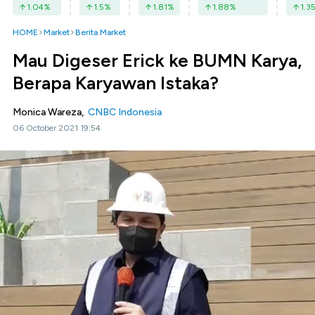
1.04
%
1.5
%
1.81
%
1.88
%
1.3
HOME
Market
Berita Market
Mau Digeser Erick ke BUMN Karya,
Berapa Karyawan Istaka?
Monica Wareza,
CNBC Indonesia
06 October 2021 19:54