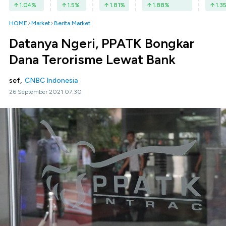
1.04
%
1.5
%
1.81
%
1.88
%
1.3
HOME
Market
Berita Market
Datanya Ngeri, PPATK Bongkar
Dana Terorisme Lewat Bank
sef,
CNBC Indonesia
26 September 2021 07:30