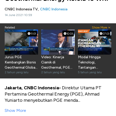
CNBC Indonesia TV,
CNBC Indonesia
14 June 2021 10:59
Related
Show More
11:01
10:03
07:03
Jurus PGE
Video: Kinerja
Modal Hingga
Kembangkan Bisnis
Ciamik di
Teknologi,
Geothermal Global
Geothermal, PGE
Tantangan
Hingga Turki dan
2 tahun yang lalu
Kejar Target
2 tahun yang lalu
Pengembangan
5 tahun yang lalu
Kenya
Kapasitas 1 GW
Geothermal RI
Jakarta, CNBC Indonesia-
Direktur Utama PT
Pertamina Geothermal Energy (PGE), Ahmad
Yuniarto menyebutkan PGE menda...
Show More