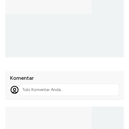
Komentar
Tulis Komentar Anda...