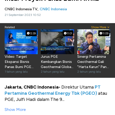
CNBC Indonesia TV,
CNBC Indonesia
21 September 2023 10:52
Related
Show More
13:39
11:01
11:09
Video: Target
Jurus PGE
Sinergi Pertamina
Ekspansi Bisnis
Kembangkan Bisnis
Geothermal Gali
Panas Bumi PGE
Geothermal Global
"Harta Karun" Panas
Menuju Kapasitas 1
1 tahun yang lalu
Hingga Turki dan
2 tahun yang lalu
Bumi RI
2 tahun yang lalu
GW
Kenya
Jakarta, CNBC Indonesia-
Direktur Utama
PT
Pertamina Geothermal Energy Tbk (PGEO)
atau
PGE
, Julfi Hadi dalam The 9...
Show More