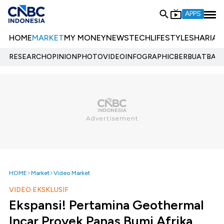
APPS
HOME
MARKET
MY MONEY
NEWS
TECH
LIFESTYLE
SHARIA
E
RESEARCH
OPINION
PHOTO
VIDEO
INFOGRAPHIC
BERBUATBAIK.
HOME
Market
Video Market
VIDEO EKSKLUSIF
Ekspansi! Pertamina Geothermal
Incar Proyek Panas Bumi Afrika