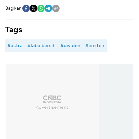
Bagikan:
Tags
#astra
#laba bersih
#dividen
#emiten