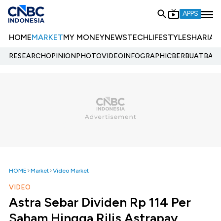
APPS
HOME
MARKET
MY MONEY
NEWS
TECH
LIFESTYLE
SHARIA
E
RESEARCH
OPINION
PHOTO
VIDEO
INFOGRAPHIC
BERBUATBAIK.
HOME
Market
Video Market
VIDEO
Astra Sebar Dividen Rp 114 Per
Saham Hingga Rilis Astrapay