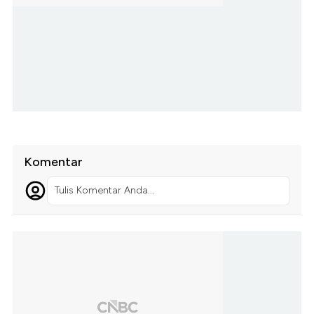
Komentar
Tulis Komentar Anda...