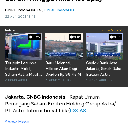
CNBC Indonesia TV,
CNBC Indonesia
22 April 2021 18:46
Related
Show More
13:25
01:18
01:38
Terjepit Lesunya
Baru Melantai,
Caplok Bank Jasa
Industri Mobil,
Hillcon Akan Bagi
Jakarta, Simak Buka-
Saham Astra Masih
Dividen Rp 88,45 M
Bukaan Astra!
Layak Koleksi?
2 tahun yang lalu
3 tahun yang lalu
4 tahun yang lalu
Jakarta, CNBC Indonesia -
Rapat Umum
Pemegang Saham Emiten Holding Group Astra/
PT Astra International Tbk (
IDX:AS...
Show More