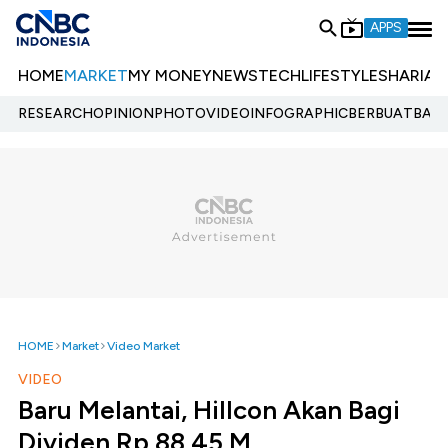
APPS
HOME
MARKET
MY MONEY
NEWS
TECH
LIFESTYLE
SHARIA
E
RESEARCH
OPINION
PHOTO
VIDEO
INFOGRAPHIC
BERBUATBAIK.
HOME
Market
Video Market
VIDEO
Baru Melantai, Hillcon Akan Bagi
Dividen Rp 88,45 M