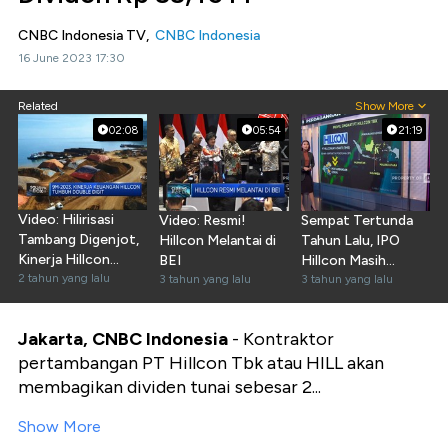
CNBC Indonesia TV,
CNBC Indonesia
16 June 2023 17:30
Related
Show More
02:08
05:54
21:19
Video: Hilirisasi
Video: Resmi!
Sempat Tertunda
Tambang Digenjot,
Hillcon Melantai di
Tahun Lalu, IPO
Kinerja Hillcon
BEI
Hillcon Masih
Melonjak
2 tahun yang lalu
3 tahun yang lalu
Menarik Diburu?
3 tahun yang lalu
Jakarta, CNBC Indonesia
- Kontraktor
pertambangan PT Hillcon Tbk atau HILL akan
membagikan dividen tunai sebesar 2...
Show More