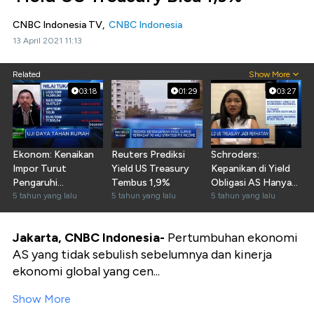
CNBC Indonesia TV,
CNBC Indonesia
13 April 2021 11:13
Related
Show More
03:18
01:29
03:27
Ekonom: Kenaikan
Reuters Prediksi
Schroders:
Impor Turut
Yield US Treasury
Kepanikan di Yield
Pengaruhi
Tembus 1,9%
Obligasi AS Hanya
Pelemahan Rupiah
5 tahun yang lalu
5 tahun yang lalu
Jangka Pendek
5 tahun yang lalu
Jakarta, CNBC Indonesia-
Pertumbuhan ekonomi
AS yang tidak sebulish sebelumnya dan kinerja
ekonomi global yang cen...
Show More