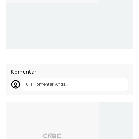
Komentar
Tulis Komentar Anda...