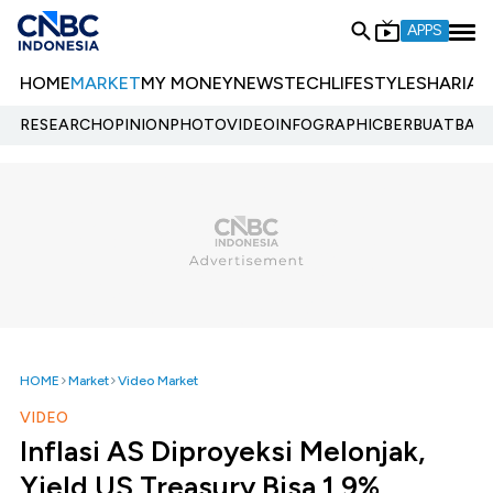
APPS
HOME
MARKET
MY MONEY
NEWS
TECH
LIFESTYLE
SHARIA
E
RESEARCH
OPINION
PHOTO
VIDEO
INFOGRAPHIC
BERBUATBAIK.
HOME
Market
Video Market
VIDEO
Inflasi AS Diproyeksi Melonjak,
Yield US Treasury Bisa 1,9%