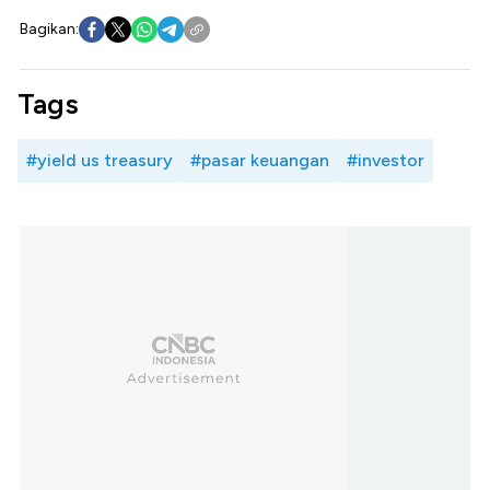
Bagikan:
Tags
#yield us treasury
#pasar keuangan
#investor