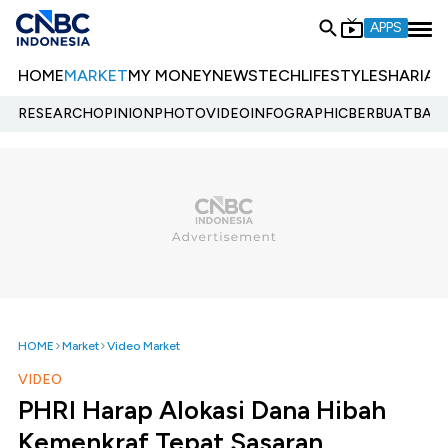
APPS
HOME
MARKET
MY MONEY
NEWS
TECH
LIFESTYLE
SHARIA
E
RESEARCH
OPINION
PHOTO
VIDEO
INFOGRAPHIC
BERBUATBAIK.
HOME
Market
Video Market
VIDEO
PHRI Harap Alokasi Dana Hibah
Kemenkraf Tepat Sasaran