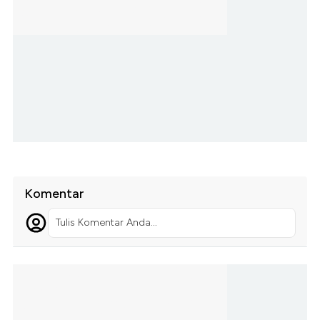
Komentar
Tulis Komentar Anda...