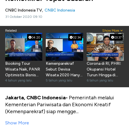
CNBC Indonesia TV,
CNBC Indonesia
31 October 2020 09:10
Related
Show More
04:20
02:34
03:37
Booking Tour
Kemenparekraf
Corona di RI, PHRI:
Wisata Naik, PANR
Sebut Devisa
Okupansi Hotel
Optimistis Bisnis
Wisata 2020 Hanya
Turun Hingga di
Pulih Cepat
4 tahun yang lalu
Mencapai USD 3 M
5 tahun yang lalu
Bawah 30%
6 tahun yang lalu
Jakarta, CNBC Indonesia-
Pemerintah melalui
Kementerian Pariwisata dan Ekonomi Kreatif
(Kemenparekraf) siap mengge...
Show More