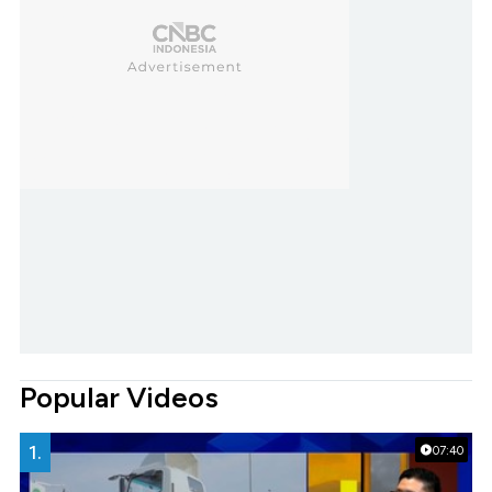
Popular Videos
1.
07:40