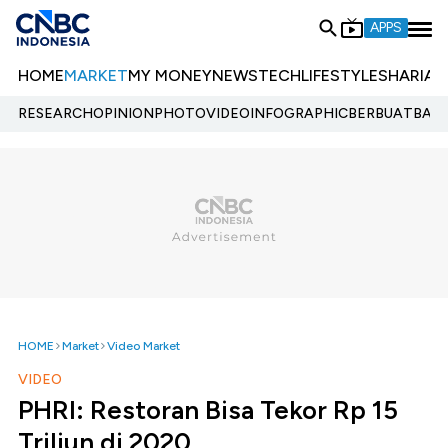
APPS
HOME
MARKET
MY MONEY
NEWS
TECH
LIFESTYLE
SHARIA
E
RESEARCH
OPINION
PHOTO
VIDEO
INFOGRAPHIC
BERBUATBAIK.
HOME
Market
Video Market
VIDEO
PHRI: Restoran Bisa Tekor Rp 15
Triliun di 2020