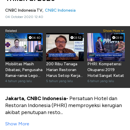
CNBC Indonesia TV,
CNBC Indonesia
04 October 2020 12:40
Related
Show More
04:40
03:52
03:51
Mobilitas Masih
200 Ribu Tenaga
PHRI: Kompetensi
Dibatasi, Pengusaha
Harian Restoran
Okupansi 2019
Ramai-ramai Lego
Harus Setop Kerja
Hotel Sangat Ketat
Hotel
4 tahun yang lalu
Saat PSBB
5 tahun yang lalu
6 tahun yang lalu
Jakarta, CNBC Indonesia-
Persatuan Hotel dan
Restoran Indonesia (PHRI) memproyeksi kerugian
akibat penutupan resto...
Show More