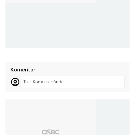
Komentar
Tulis Komentar Anda...