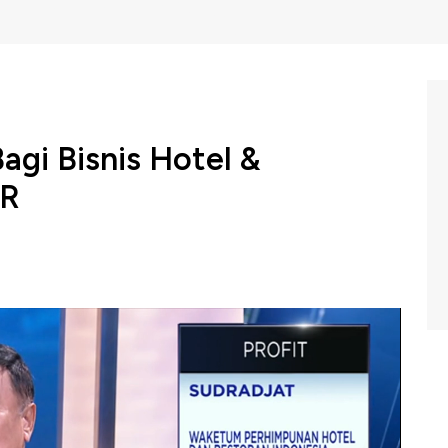
agi Bisnis Hotel &
HR
h hujan pada awal tahun baru 2020 dan menyebabkan
abek juga berdampak pada bisnis restoran dan hotel.
k banjir bagi hotel dan restoran hanya terjadi di
erlalu besar, namun demikian kondisi ini juga mampu
banjir.