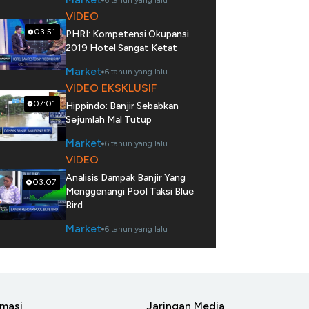
6 tahun yang lalu
VIDEO
03:51
PHRI: Kompetensi Okupansi
2019 Hotel Sangat Ketat
Market
6 tahun yang lalu
VIDEO EKSKLUSIF
07:01
Hippindo: Banjir Sebabkan
Sejumlah Mal Tutup
Market
6 tahun yang lalu
VIDEO
Analisis Dampak Banjir Yang
03:07
Menggenangi Pool Taksi Blue
Bird
Market
6 tahun yang lalu
rmasi
Jaringan Media