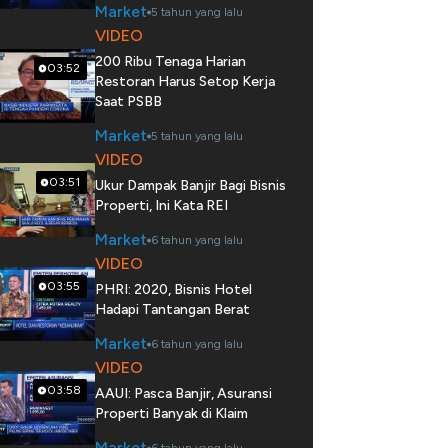
Market
5 tahun yang lalu
VIDEO
200 Ribu Tenaga Harian
03:52
Restoran Harus Setop Kerja
Saat PSBB
Market
5 tahun yang lalu
VIDEO
03:51
Ukur Dampak Banjir Bagi Bisnis
Properti, Ini Kata REI
Market
6 tahun yang lalu
VIDEO
03:55
PHRI: 2020, Bisnis Hotel
Hadapi Tantangan Berat
Market
6 tahun yang lalu
VIDEO
03:58
AAUI: Pasca Banjir, Asuransi
Properti Banyak di Klaim
Market