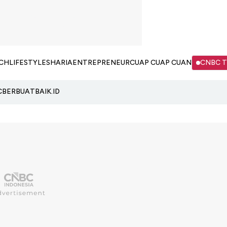
CH
LIFESTYLE
SHARIA
ENTREPRENEUR
CUAP CUAP CUAN
CNBC 
C
BERBUATBAIK.ID