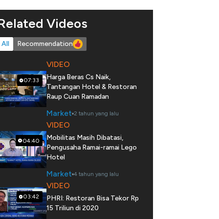
Related Videos
All
Recommendation
VIDEO
Harga Beras Cs Naik,
07:33
Tantangan Hotel & Restoran
Raup Cuan Ramadan
Market
2 tahun yang lalu
VIDEO
Mobilitas Masih Dibatasi,
04:40
Pengusaha Ramai-ramai Lego
Hotel
Market
4 tahun yang lalu
VIDEO
03:42
PHRI: Restoran Bisa Tekor Rp
15 Triliun di 2020