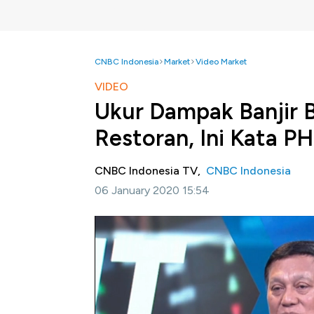
CNBC Indonesia
Market
Video Market
VIDEO
Ukur Dampak Banjir B
Restoran, Ini Kata P
CNBC Indonesia TV,
CNBC Indonesia
06 January 2020 15:54
Jakarta, CNBC Indonesia -
Tingginya cura
banjir di sejumlah daerah termasuk Jabodet
Waketum PHRI, Sudradjat, menyebutkan dampa
wilayah terkena banjir dan jumlahnya tidak t
mendorong hunian hotel di daerah sekitaran 