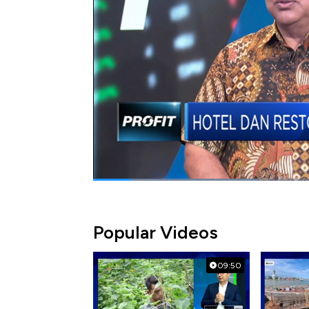
Selengkapnya saksikan dialog Muhammad G
Restoran Indonesia (PHRI), Sudradjat dala
Bagikan:
#banjir
#jabodetabek
#phri
#restor
Popular Videos
09:50