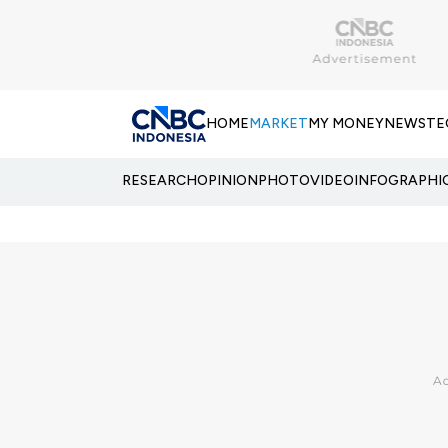
HOME
MARKET
MY MONEY
NEWS
TE
RESEARCH
OPINION
PHOTO
VIDEO
INFOGRAPHI