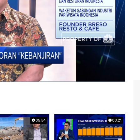
ibran dengan Wakil Ketua Umum Perhimpunan Hotel dan
m Profit, CNBC Indonesia (Senin, 06/01/2020)
an
#hotel
05:54
03:21