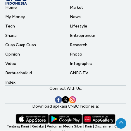
Home
Market
My Money
News
Tech
Lifestyle
Sharia
Entrepreneur
Cuap Cuap Cuan
Research
Opinion
Photo
Video
Infographic
Berbuatbaik.id
CNBC TV
Index
Connect With Us:
Download aplikasi CNBC Indonesia:
Tentang Kami
|
Redaksi
|
Pedoman Media Siber
|
Karir
|
Disclaimer
|
CNBC
Indonesia My Investment