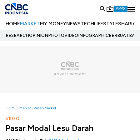
APPS
HOME
MARKET
MY MONEY
NEWS
TECH
LIFESTYLE
SHARIA
E
RESEARCH
OPINION
PHOTO
VIDEO
INFOGRAPHIC
BERBUATBAIK.
HOME
Market
Video Market
VIDEO
Pasar Modal Lesu Darah