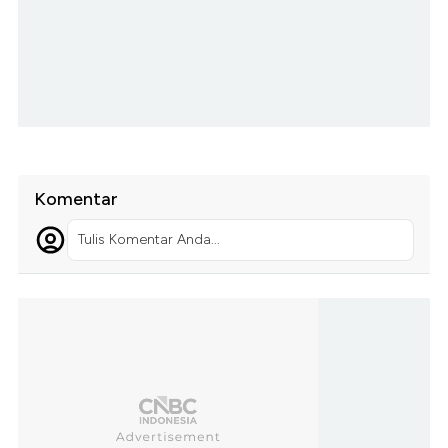
Komentar
Tulis Komentar Anda...