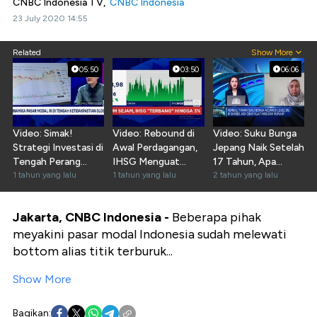
CNBC Indonesia TV,
CNBC Indonesia
23 July 2020 14:55
Related
Show More
05:50
03:50
06:06
Video: Simak!
Video: Rebound di
Video: Suku Bunga
Strategi Investasi di
Awal Perdagangan,
Jepang Naik Setelah
Tengah Perang
IHSG Menguat
17 Tahun, Apa
Dagang AS & China
1 tahun yang lalu
Lebih Dari 3%
1 tahun yang lalu
Dampaknya ke RI?
2 tahun yang lalu
Jakarta, CNBC Indonesia -
Beberapa pihak
meyakini pasar modal Indonesia sudah melewati
bottom alias titik terburuk...
Show More
Bagikan: