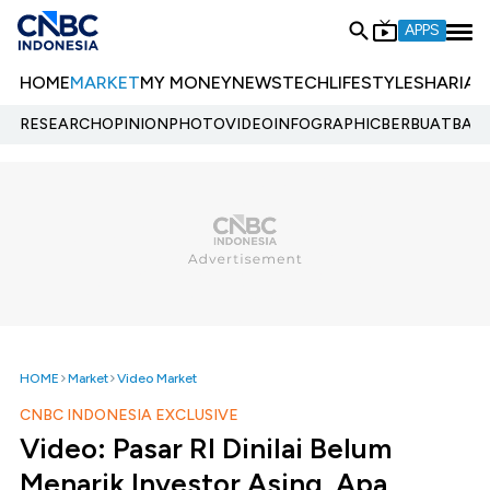
APPS
HOME
MARKET
MY MONEY
NEWS
TECH
LIFESTYLE
SHARIA
E
RESEARCH
OPINION
PHOTO
VIDEO
INFOGRAPHIC
BERBUATBAIK.
HOME
Market
Video Market
CNBC INDONESIA EXCLUSIVE
Video: Pasar RI Dinilai Belum
Menarik Investor Asing, Apa