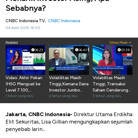
Sebabnya?
CNBC Indonesia TV,
CNBC Indonesia
04 April 2025 14:00
Related
Show More
06:23
06:43
03:28
Video: Akhir Pekan
Volatilitas Masih
Volatilitas Masih
IHSG Menguat ke
Tinggi,Kemana Dana
Tinggi, Transaksi
Level 7.100,
Investor Jumbo
Saham Cenderung
Bertahan Berapa
1 tahun yang lalu
Berlabuh?
2 tahun yang lalu
Sepi
5 tahun yang lalu
Lama?
Jakarta, CNBC Indonesia-
Direktur Utama Erdikha
Elit Sekuritas, Lisa Gillian mengungkapkan sejumlah
penyebab larin...