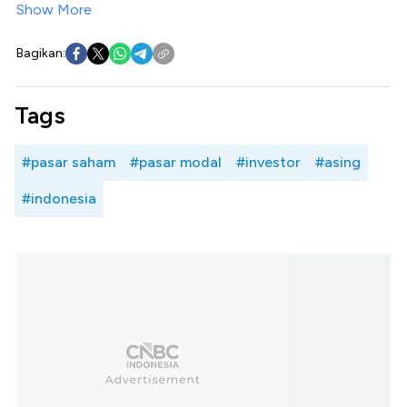
Show More
Bagikan:
Tags
#pasar saham
#pasar modal
#investor
#asing
#indonesia